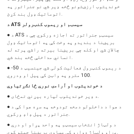
خوندیتوب ارزښتونو څخه ډیر شي نو جنراتور په
اتوماتيک ډول بند کړئ.
د ATS سیسټم او ریموټ کنټرولر
● د ATS سیسټم جنراتور ته اجازه ورکوي چې د
بریښنا د بندیدو په وخت کې په اتوماتيک ډول
چالان شي او کله چې بریښنا بیرته راشي پرته له
انساني مداخلې څخه بند شي.
● د ریموټ کنټرول فعالیت کولی شي جینسیټ د 50-
100 مترو په واټن کې پیل او ودروي.
د خوندیتوب او آرامۍ نورې ځانګړتیاوې
● د ډیر خوندیتوب لپاره بیړني تمځای.
● د هوا د داخلولو دمخه تودوخه په سړه هوا کې د
جنراتور د پیل ډاډ ورکوي.
● د ولټاژ انتخاب سیسټم په واحد پړاو او درې
پړاو ولټاژ دواړو کې مساوي بریښنا چمتو کوي.