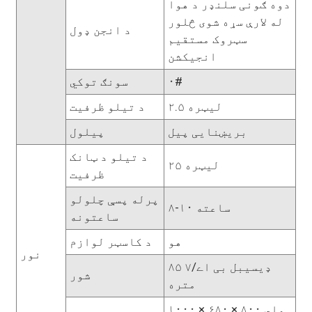
دوه ګونی سلنډر د هوا
له لارې سړه شوی څلور
د انجن ډول
سټروک مستقیم
انجیکشن
۰#
سونګ توکي
۲.۵ لیټره
د تیلو ظرفیت
بریښنایی پیل
پیلول
د تیلو د ټانک
۲۵ لیټره
ظرفیت
پرله پسې چلولو
۸-۱۰ ساعته
ساعتونه
هو
د کاسټر لوازم
نور
۸۵ ډیسیبل بی اے/۷
شور
متره
۱۰۰۰ × ۶۸۰ × ۸۰۰ ملي