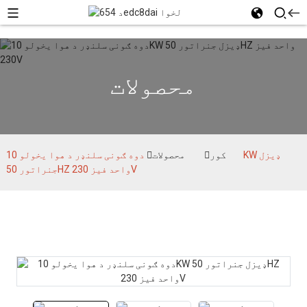
محصولات
کور
محصولات
دوه ګونی سلنډر د هوا یخولو 10KW ډیزل
جنراتور 50HZ واحد فیز 230V