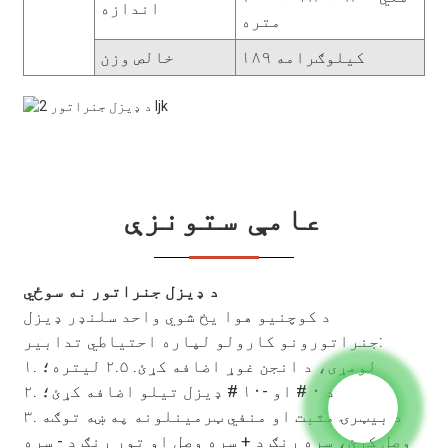
اندازه
متره
۱۸۹ کیلوګرامه
خالص وزن
عامې ستونزې
د ډیزل جنراتور نه سوځي
د کوچنيو هوا یخ شوي واحد سلنډر ډیزل
جنراتورونو کارولو لپاره احتیاطي تدابیر:
۱. لومړی، د انجن غوړ اضافه کړئ. ۲.۵ لیتره؛
۲. د ۰ # او -۱۰ # ډیزل تیلو اضافه کړئ؛
۳. د بیټرۍ مثبت او منفي ټرمینلونه په ښه توګه
وصل کړئ، سره رنګ د + سره وصل او تور رنګ د - سره