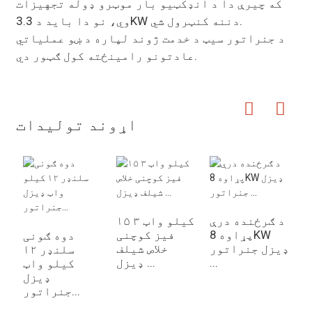
که چیرې دا د انډکټیو بار موټرو ډوله تجهیزات
وي، نو دا باید د 3.3KW دننه کنټرول شي.
د جنراتور سیټ د خدمت ژوند لپاره د ښو عملیاتي
عادتونو رامینځته کول ګټور دي.
اړوند توليدات
د ګرځنده درې
۱۵ کیلو واټ ۳
1
پړاوه 8KW
فیز کوچنی
دوه ګونی
ل
ډیزل جنراتور
خلاص شیلف
سلنډر ۱۲
...
ډیزل ...
کیلو واټ
ډیزل
جنراتور...