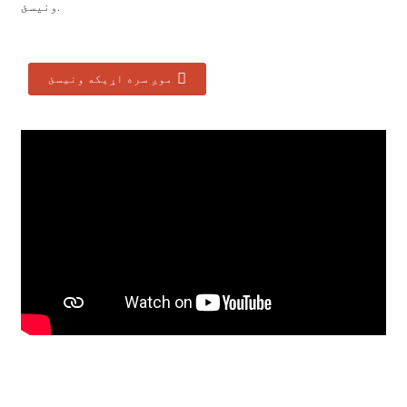
ونیسئ.
موږ سره اړیکه ونیسئ