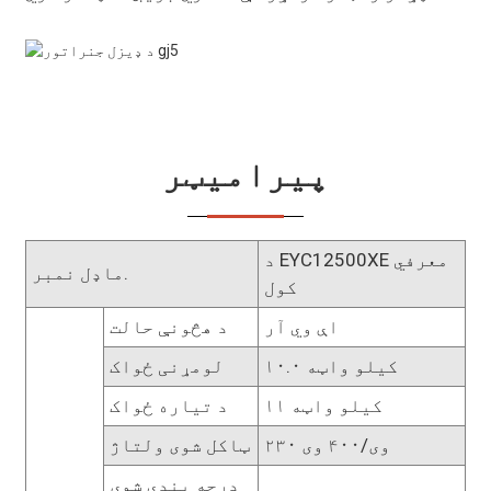
پیرامیټر
د EYC12500XE معرفي
ماډل نمبر.
کول
اې وي آر
د هڅونې حالت
۱۰.۰ کیلو واټه
لومړنی ځواک
۱۱ کیلو واټه
د تیاره ځواک
۲۳۰ وی/۴۰۰ وی
ټاکل شوی ولتاژ
درجه بندي شوی