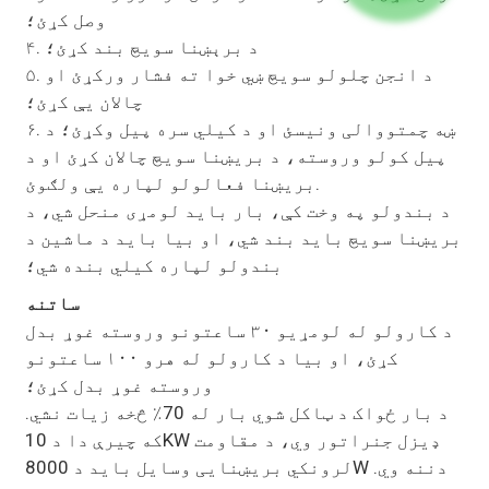
وصل کړئ؛
۴. د برېښنا سویچ بند کړئ؛
۵. د انجن چلولو سویچ ښي خوا ته فشار ورکړئ او
چالان یې کړئ؛
۶. ښه چمتووالی ونیسئ او د کیلي سره پیل وکړئ؛ د
پیل کولو وروسته، د بریښنا سویچ چالان کړئ او د
بریښنا فعالولو لپاره یې ولګوئ.
د بندولو په وخت کې، بار باید لومړی منحل شي، د
بریښنا سویچ باید بند شي، او بیا باید د ماشین د
بندولو لپاره کیلي بنده شي؛
ساتنه
د کارولو له لومړیو ۳۰ ساعتونو وروسته غوړ بدل
کړئ، او بیا د کارولو له هرو ۱۰۰ ساعتونو
وروسته غوړ بدل کړئ؛
د بار ځواک د ټاکل شوي بار له 70٪ څخه زیات نشي.
که چیرې دا د 10KW ډیزل جنراتور وي، د مقاومت
لرونکي بریښنایی وسایل باید د 8000W دننه وي.