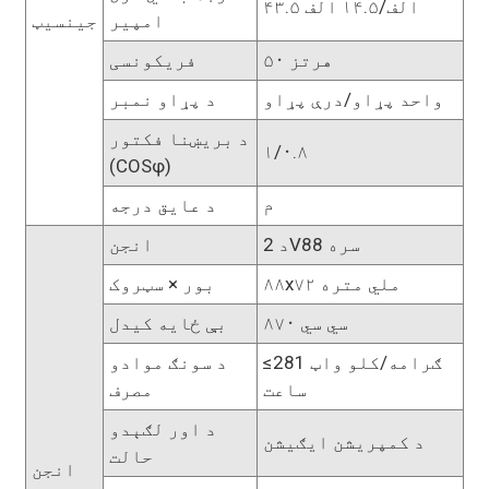
۴۳.۵ الف/۱۴.۵ الف
امپیر
جینسیټ
۵۰ هرتز
فریکونسی
واحد پړاو/درې پړاو
د پړاو نمبر
د بریښنا فکتور
۱/۰.۸
(COSφ)
م
د عایق درجه
د 2V88 سره
انجن
۸۸x۷۲ ملي متره
بور × سټروک
۸۷۰ سي سي
بې ځایه کیدل
≤281 ګرامه/کلو واټ
د سونګ موادو
ساعت
مصرف
د اور لګېدو
د کمپریشن ایګیشن
حالت
انجن