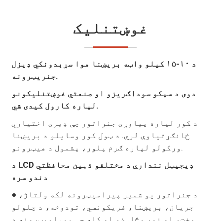
غوښتنلیک
د ۱۰-۱۵ کیلو واټه بریښنا هوا سړېدونکي ډیزل
جنریټرونه.
دوی د سپکو سوداګریزو او صنعتي غوښتنلیکونو
لپاره کارول کیدی شي.
د کور لپاره پیاوړی جنراتور چې ډیری اختیاري
ځانګړتیاوې لري. د ټول کور وسایلو د بریښنا
ورکولو لپاره ګرم پلور، پشمول د هیټرونو.
د LCD ډیجیټل نندارې د مختلفو ذہین محافظتي
دندو سره
● د جنراتور یو شمیر پیرامیټرونه لکه ولتاژ،
جریان، بریښنا، فریکونسي، تودوخه، د چلولو
وخت، او نور وڅارئ، او کله چې پیرامیټرونه د