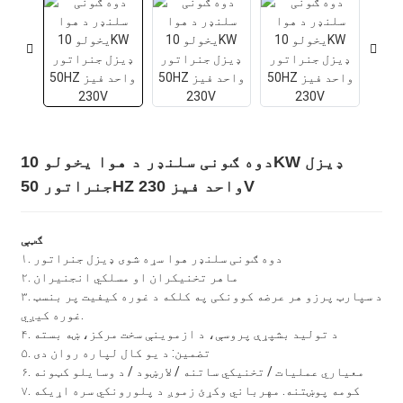
دوه ګونی سلنډر د هوا یخولو 10KW ډیزل
جنراتور 50HZ واحد فیز 230V
ګټې
۱. دوه ګونی سلنډر هوا سړه شوی ډیزل جنراتور
۲. ماهر تخنیکران او مسلکي انجنیران
۳. د سپارټ پرزو هر عرضه کوونکی په کلکه د غوره کیفیت پر بنسټ
غوره کیږي.
۴. د تولید بشپړې پروسې، د ازموینې سخت مرکز، ښه بسته
۵. تضمین: د یو کال لپاره روان دی
۶. معیاري عملیات / تخنیکي ساتنه / لارښود / د وسایلو کټونه
۷. کومه پوښتنه. مهرباني وکړئ زموږ د پلورونکي سره اړیکه