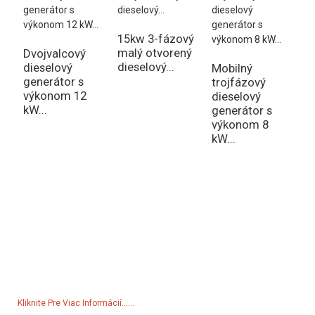
15kw 3-fázový
T
malý otvorený
g
Dvojvalcový
dieselový...
1
dieselový
Mobilný
...
generátor s
trojfázový
výkonom 12
dieselový
kW...
generátor s
výkonom 8
kW...
Dopyt Na Cenník
V prípade otázok ohľadom našich produktov alebo cenníka nám,
prosím, zanechajte svoj e-mail a my sa s vami spojíme do 24 hodín.
Kliknite Pre Viac Informácií......