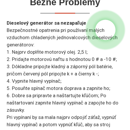
Bežné Problémy
Dieselový generátor sa nezapaľuje
Bezpečnostné opatrenia pri používaní malých
vzduchom chladených jednovalcových dieselových
generátorov:
1. Najprv doplňte motorový olej. 2,5 l;
2. Pridajte motorovú naftu s hodnotou 0 # a -10 #;
3. Dôkladne pripojte kladný a záporný pól batérie,
pričom červený pól pripojte k + a čierny k -;
4. Vypnite hlavný vypínač;
5. Posuňte spínač motora doprava a zapnite ho;
6. Dobre sa pripravte a naštartujte kľúčom; Po
naštartovaní zapnite hlavný vypínač a zapojte ho do
zásuvky.
Pri vypínaní by sa mala najprv odpojiť záťaž, vypnúť
hlavný vypínač a potom vypnúť kľúč, aby sa stroj