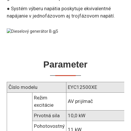
● Systém výberu napätia poskytuje ekvivalentné
napájanie v jednofázovom aj trojfázovom napätí.
Parameter
Číslo modelu
EYC12500XE
Režim
AV prijímač
excitácie
Prvotná sila
10,0 kW
Pohotovostný
11 kW