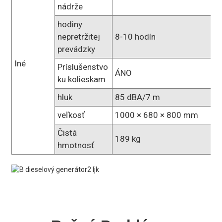
nádrže
hodiny
nepretržitej
8-10 hodín
prevádzky
Iné
Príslušenstvo
ÁNO
ku kolieskam
hluk
85 dBA/7 m
veľkosť
1000 × 680 × 800 mm
Čistá
189 kg
hmotnosť