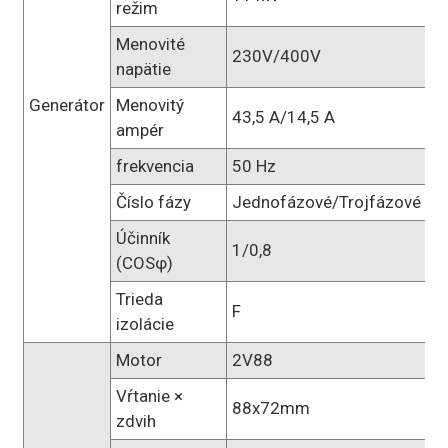
režim
Menovité
230V/400V
napätie
Generátor
Menovitý
43,5 A/14,5 A
ampér
frekvencia
50 Hz
Číslo fázy
Jednofázové/Trojfázové
Účinník
1/0,8
(COSφ)
Trieda
F
izolácie
Motor
2V88
Vŕtanie ×
88x72mm
zdvih