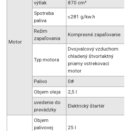
výtlak
870 cm³
Spotreba
≤281 g/kw.h
paliva
Režim
Kompresné zapaľovanie
zapaľovania
Motor
Dvojvalcový vzduchom
chladený štvortaktný
Typ motora
priamy vstrekovací
motor
Palivo
0#
Objem oleja
2,5 l
uvedenie do
Elektrický štartér
prevádzky
Objem
palivovej
25 l