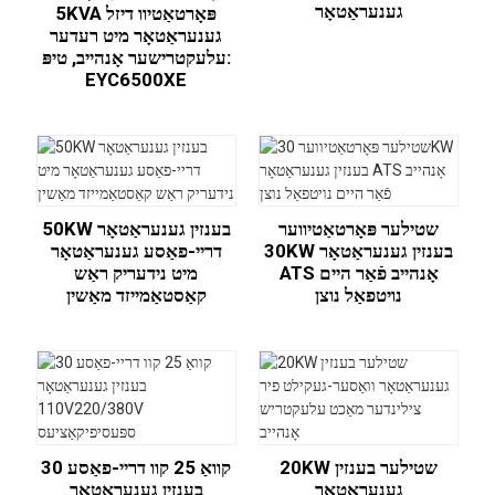
גענעראַטאָר
5KVA פּאָרטאַטיוו דיזל
גענעראַטאָר מיט רעדער
עלעקטרישער אָנהייב, טיפּ:
EYC6500XE
שטילער פּאָרטאַטיווער
50KW בענזין גענעראַטאָר
30KW בענזין גענעראַטאָר
דריי-פאַסע גענעראַטאָר
ATS אָנהייב פֿאַר היים
מיט נידעריק ראַש
נויטפאַל נוצן
קאַסטאַמייזד מאַשין
20KW שטילער בענזין
30 קוואַ 25 קוו דריי-פאַסע
גענעראַטאָר
בענזין גענעראַטאָר