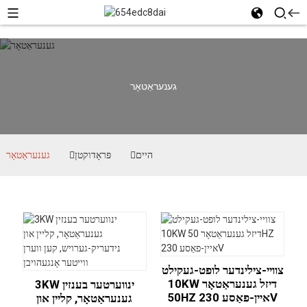
גענעראַטאָר
היים
פּראָדוקטן
גענעראַטאָר
צוויי-צילינדער לופט-געקילט
10KW דיזל גענעראַטאָר
3KW ינווערטער בענזין
50HZ איין-פאַסע 230V
גענעראַטאָר, קליין און