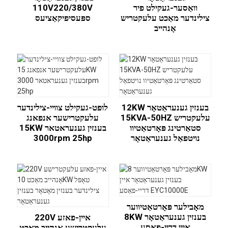
וואַסער-געקילט פיר
110V220/380V
צילינדער מאַכט עלעקטריש
ספּעסיפיקאַציעס
אָנהייב
12KW בענזין גענעראַטאָר
לופט-געקילט צוויי-צילינדער
15KVA-50HZ עלעקטריש
עלעקטרישער אנפאנג
סטאַרטינג פּאָרטאַטיוו
15KW בענזין גענעראטאר
נויטפאַל גענעראַטאָר
3000rpm 25hp
מאָבילער פּאָרטאַטיווער
8KW בענזין גענעראַטאָר
220V איין-פאזע
איין דריי-פאַסע
עלעקטרישע אָנהייב מאַכט