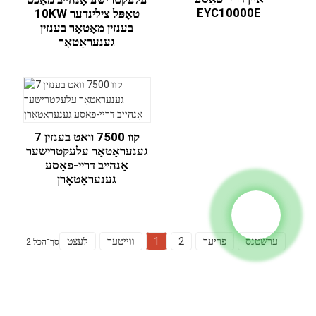
EYC10000E
10KW טאָפּל צילינדער
בענזין מאָטאָר בענזין
גענעראַטאָר
7 קוו 7500 וואט בענזין
גענעראַטאָר עלעקטרישער
אָנהייב דריי-פאַסע
גענעראַטאָרן
ערשטנס
פריער
2
1
ווייטער
לעצט
סך־הכּל 2