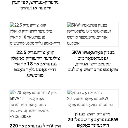
נידעריק-גערויש, קען ווערן
ווייטער אָנגעהויבן
5KW בענזין פּאָרטאַטיוו
22.5 קוואַ צווייענדיק
גענעראַטאָר מיט
צילינדער רירעוודיק גאַזאָלין
עלעקטרישן אָנהייב,
גענעראַטאָר 18 קוו איין
טראַנספער סוויטש אַוטלעט
דריי-פאַסע גלייַך מאַכט
סוויטשינג
נידעריק ראַש בענזין
גענעראַטאָר שטעלן 20KW
הויזגעזינד באַקאַפּ
דיזל גענעראַטאָר 220V איין