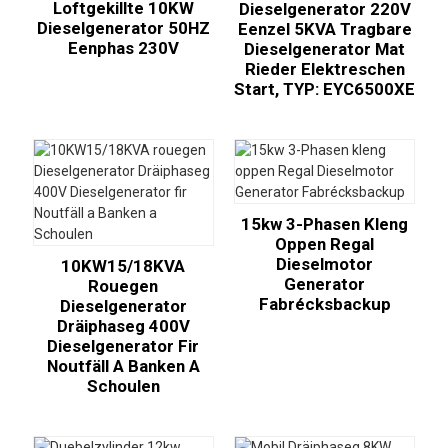
Loftgekillte 10KW
Dieselgenerator 220V
Dieselgenerator 50HZ
Eenzel 5KVA Tragbare
Eenphas 230V
Dieselgenerator Mat
Rieder Elektreschen
Start, TYP: EYC6500XE
15kw 3-Phasen Kleng
Oppen Regal
Dieselmotor
10KW15/18KVA
Generator
Rouegen
Fabrécksbackup
Dieselgenerator
Dräiphaseg 400V
Dieselgenerator Fir
Noutfäll A Banken A
Schoulen