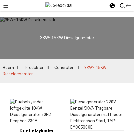
3KW~15KW Dieselgenerator
Heem
Produkter
Generator
3KW~15KW
Dieselgenerator
Duebelzylinder