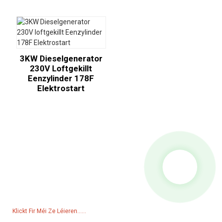
3KW Dieselgenerator
230V Loftgekillt
Eenzylinder 178F
Elektrostart
Ufro Fir Präislëscht
Fir Froen iwwer eis Produkter oder d'Präislëscht, loosst eis w.e.g. Är
E-Mail Adress a mir mellen eis bannent 24 Stonnen.
Klickt Fir Méi Ze Léieren......