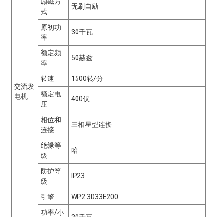
励磁方
无刷自励
式
原初功
30千瓦
率
额定频
50赫兹
率
转速
1500转/分
交流发
额定电
电机
400伏
压
相位和
三相星型连接
连接
绝缘等
哈
级
防护等
IP23
级
引擎
WP2.3D33E200
功率/小
30千瓦