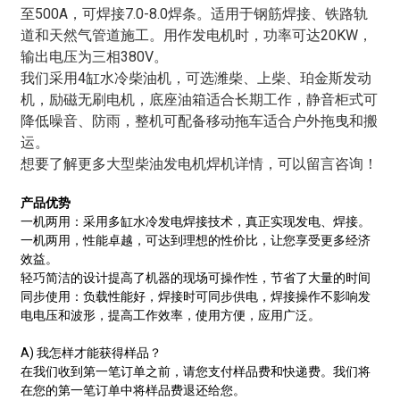
至500A，可焊接7.0-8.0焊条。适用于钢筋焊接、铁路轨
道和天然气管道施工。用作发电机时，功率可达20KW，
输出电压为三相380V。
我们采用4缸水冷柴油机，可选潍柴、上柴、珀金斯发动
机，励磁无刷电机，底座油箱适合长期工作，静音柜式可
降低噪音、防雨，整机可配备移动拖车适合户外拖曳和搬
运。
想要了解更多大型柴油发电机焊机详情，可以留言咨询！
产品优势
一机两用：采用多缸水冷发电焊接技术，真正实现发电、焊接。
一机两用，性能卓越，可达到理想的性价比，让您享受更多经济
效益。
轻巧简洁的设计提高了机器的现场可操作性，节省了大量的时间
同步使用：负载性能好，焊接时可同步供电，焊接操作不影响发
电电压和波形，提高工作效率，使用方便，应用广泛。
A) 我怎样才能获得样品？
在我们收到第一笔订单之前，请您支付样品费和快递费。我们将
在您的第一笔订单中将样品费退还给您。