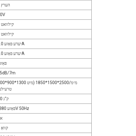
50 הערץ
00V
20 קילוואט
22 קילוואט
יעדע פאַזע 26.0A
יעדע פאַזע 29.0A
3 פאַז
75dB/7m
1800*900*1300 מ״מ/2500*1500*1850
טרעילע
610 ק"ג
3-פאַזע 380V 50Hz
36א
24 קוואַ