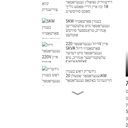
רירעוודיק גאַזאָלין גענעראַטאָר
18 קוו איין דריי-פאַסע גלייַך
מאַכט סוויטשינג
5KW בענזין פּאָרטאַטיוו
גענעראַטאָר מיט עלעקטרישן
אָנהייב, טראַנספער סוויטש
אַוטלעט
דיזל גענעראַטאָר 220V איין
5KVA פּאָרטאַטיוו דיזל
גענעראַטאָר מיט רעדער
עלעקטרישער אָנהייב, טיפּ:
EYC6500XE
נידעריק ראַש בענזין
גענעראַטאָר שטעלן 20KW
הויזגעזינד באַקאַפּ גענעראַטאָר
ט
הויך-פלוס דיזל מאָטאָר וואַסער
ט
פּאָמפּע עלעקטריש אָנהייב 28
מעטער קאָפּ 60 מעטער ³/שעה
ן
7.0 עלעקטראָדז. עס איז פּאַסיק פֿאַר
ן
500A שטילער דיזל וועַלדינג
גענעראַטאָר - שטאַרק און שטיל