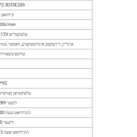
P2.3D33E200
30 קילוואט
00r/min
DC12V עלעקטריש
אינליין, דירעקטע אינדזשעקציע, וואַסער געקי
טורבאָ טשאַרדז
*92
עלעקטראָן גאָווערנא
2.289 ליטער
≤200 ג/קילוואט שעה
100 ליטער
≤1.5 ג/קילוואט שעה