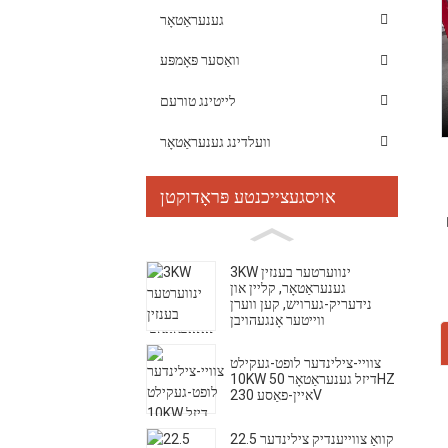
גענעראַטאָר
וואַסער פּאָמפּע
לייטינג טורעם
וועלדינג גענעראַטאָר
אויסגעצייכנטע פּראָדוקטן
3KW ינווערטער בענזין
גענעראַטאָר, קליין און
נידעריק-גערויש, קען ווערן
ווייטער אָנגעהויבן
צוויי-צילינדער לופט-געקילט
10KW דיזל גענעראַטאָר 50HZ
איין-פאַסע 230V
22.5 קוואַ צווייענדיק צילינדער