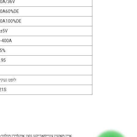
00A/36V
00A60%DE
00A100%DE
7±5V
-400A
85%
.95
לופט געקי
21S
איין מאַשין צווייפאַכיקע נוצן: אײַנפֿירן מול