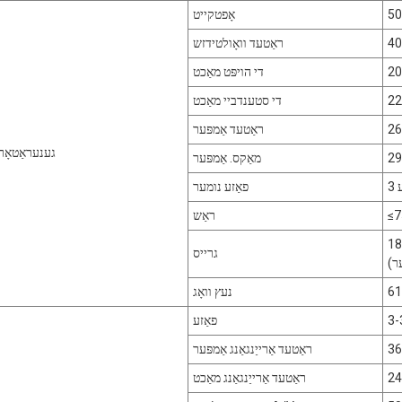
אָפטקייט
4
ראַטעד וואָולטידזש
די הויפּט מאַכט
די סטענדביי מאַכט
ראַטעד אַמפּער
גענעראַטאָר
מאַקס. אַמפּער
ע
פאַזע נומער
≤
ראַש
 (מיט
גרייס
ר)
נעץ וואָג
פאַזע
ראַטעד אַרייַנגאַנג אַמפּער
ראַטעד אַרייַנגאַנג מאַכט