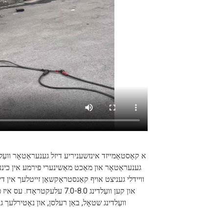
א קאַסטאַמייזד אינזשעניריע דיזל גענעראַטאָר וועַלד
גענעראַטאָר און מאַכט מאַשינערי פירמע אין כינע. ד
וויידלי געניצט אויף קאַנסטראַקשאַן זייטלעך אין די
וועַלדינג שטאָל, באַן רעלסן, און נאַטירלעך ג