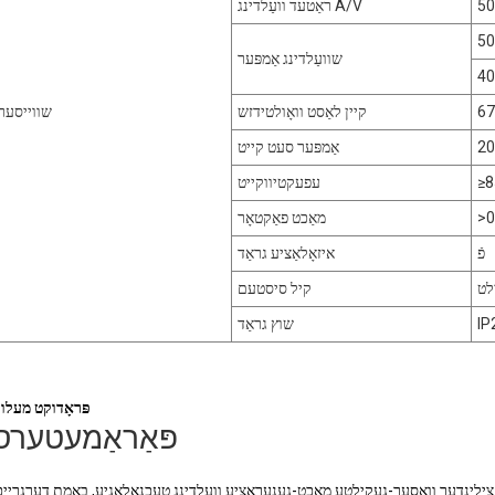
5
ראַטעד וועַלדינג A/V
5
שוועַלדינג אַמפּער
4
6
קיין לאַסט וואָולטידזש
שווייסער
20
אַמפּער סעט קייט
≥
עפעקטיווקייט
>0
מאַכט פאַקטאָר
פֿ
איזאָלאַציע גראַד
לט
קיל סיסטעם
IP
שוץ גראַד
פּראָדוקט מעלו
פּאַראַמעטערס
טי-צילינדער וואַסער-געקילטע מאַכט-גענעראַציע וועַלדינג טעכנאָלאָגיע, באמת דערגרייכ