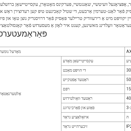
 מאָטאָר, אָפּציאָנעל וועיטשיי, שאַנגטשיי, פּערקינס מאָטאָרן, עקסייטיישאַן ברושלע
יק פֿאַר לאַנג-טערמין אַרבעט, די שטיל קאַבינעט טיפּ קען רעדוצירן ראַש או
פּאַראַמעטערס
A
מאָדעל נומער
יע
עקסייטיישאַן מאָדע
די הויפּט מאַכט
ראַטעד אָפטקייט
15
רפּם
אַלטערנאַטאָר
4
ראַטעד וואָולטידזש
פאַזע און פֿאַרבינדונג
ה
איזאָלאַציע גראַד
IP
זיכערהייט גראַד