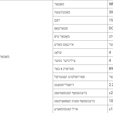
W
מאָטאָר
מאַכט/שעה
15
רפּם
סטאַרטאַפּ
לט
מאָטאָר טיפּ
שד
אייננאַם מאָדע
4
שלאָג
מאָטאָר
4
צילינדער נומער
89
באָר x סטראָוק
ָר
פאַרוואַלטונג קאָנטראָל
דיספּלייסמאַנט
ברענשטאָף קאַנסאַמשאַן
ברענשטאָף טאַנק קאַפּאַציטעט
אויל קאנסומאציע