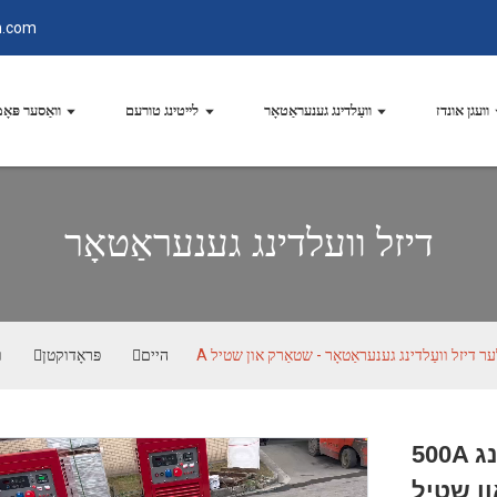
n.com
וועגן אונדז
וועַלדינג גענעראַטאָר
לייטינג טורעם
וואַסער פּאָ
דיזל וועלדינג גענעראַטאָר
טילער דיזל וועַלדינג גענעראַטאָר - שטאַרק און שטיל
היים
פּראָדוקטן
ו
500A שטילער דיזל וועַלדינג
ון שטיל