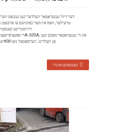
דער דיזל גענעראַטאָר וועַלדער קען גענוצט ווערן 
טרעילער, וואָס איז מער באַקוועם צו אַרבעטן און
דרויסנדיקע קאַנסטרוקציע זייטלעך.
דערגרייכן 20-30KW אָן וועַלדינג. ווערסאַטאַל נוצן.
קאָנטאַקט אונדז