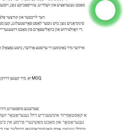
מאַכט-גענעראַציע און וועַלדינג. צווייפאַכיקע נוצן, ויס
דער לייכטער און קורצער פּלאַן פֿאַרבעסערט די אָפּעראַציע־פֿעיִקייט פֿון דער מאַשין אויף פּלאַץ און שפּאָרט אַ סך צייט.
סינקראָניש נוצן: מיט גוטער לאַסט פאָרשטעלונג, קען מען צ
די וואָולטידזש און כוואַליעפאָרם פון מאַכט דזשענעריישאַן, דערמיט ימפּרוווינג אַרבעט עפעקטיווקייַט, מאכן עס גרינג צו נוצן און וויידלי געניצט.
איידער מיר באַקומען די ערשטע אָרדער, ביטע באַצאָלן די
יא. מיר קענען דרוקן אייער לאָגאָ אויף ביידע די פּראָדוקטן און די פּאַקאַדזשאַז אויב איר קענט טרעפן אונדזער MOQ.
יא,
2) שטרענגע מוסטערונג דורכקוק אויף פּראָדוקטן איידער שיפמענט און גאַנץ פּראָדוקט פּאַקאַדזשינג איז געוואָרנט.
א קאַסטאַמייזד אינזשעניריע דיזל גענעראַטאָר וועַלד
גענעראַטאָר און מאַכט מאַשינערי פירמע אין כינע. ד
וויידלי געניצט אויף קאַנסטראַקשאַן זייטלעך אין די