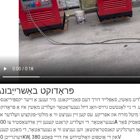
פּראָדוקט באַשרייַבונג
ינג מאַשין, סאַפּלייד דורך דעם פאַבריקאַנט. מיר זענען אַ זייער יקספּיריאַנס
י ניי לאָנטשט גרויס-וואָג דיזל גענעראַטאָר וועַלדינג מאַשין איז אַ פּראָדוק
 מיטל מזרח און אפריקע. עס קען זיין געניצט ווי אַ מולטי-פונקציע וועַלדער או
גענעראַטאָר. די וועַלדינג קראַנט קענען זיין אַדזשאַסטיד צו 500A און קען וועַלדינג -8.0
אַז רערנליניע קאַנסטראַקשאַן. ווען געניצט ווי אַ גענעראַטאָר, די מאַכט קענע
דערגרייכן 20KW, און די אַוטפּוט וואָולטידזש איז דריי פאַסע 380V.