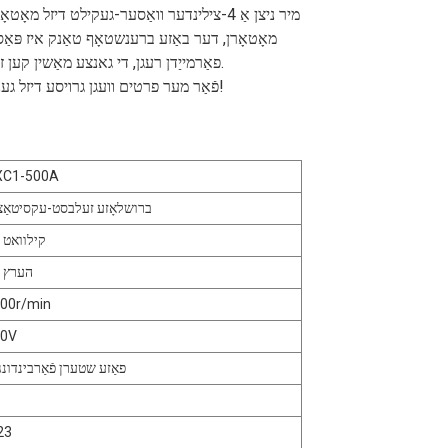
מיר ניצן אַ 4-צילינדער וואַסער-געקילט דיזל
מאָטאָרן, דער באַזע ברענשטאָף טאַנק איז פּאַס
פאַרמייַדן רעגן, די גאנצע מאַשין קען זיין יקוויפּט מיט אַ רירעוודיק טריילער פּאַסיק פֿאַר דרויסנדיק נוצן טאָו און פירן.
פֿאַר מער פרטים וועגן גרויסע דיזל גענעראַטאָר וועַלדינג מאשינען, קענט איר לאָזן אַ מעסעדזש פֿאַר קאָנסולטאַציע!
XC1-500A
ברושלאָזע זעלבסט-עקסיטאַצ
30 קילוואט
50 הערץ
00r/min
00V
3-פאַזע שטערן פֿאַרבינדונג
23