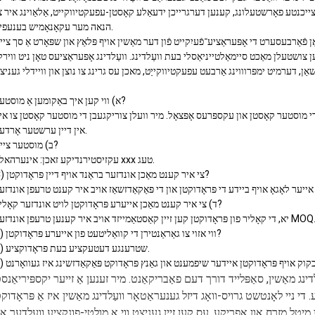
געצייכנטע פאָרשטעלונג, קענען דערגרייכן ידעאַלע קאָסטן-עפעקטיווקייט, אַלאַוינג איר צ
הנאה מער עקאָנאָמיש בענעפיץ.
ושטעלן מאַכט סיימאַלטייניאַסלי בעת וועַלדינג. וועַלדינג אָפּעראַציעס טאָן ניט ווירק
א) ווי קען איך באַקומען אַ מוסטער?
 מוסטער קאָסטן און עקספּרעס אָפּצאָל. מיר וועלן צוריקגעבן די מוסטער קאָסטן צו אי
אין דיין ערשטער אָרדער.
ב) מוסטער צייט?
עקזיסטירנדיקע זאכן: אינערהאלב xxx טעג.
C) צי איר קענט מאַכן אונדזער בראַנד אויף דיין פּראָדוקטן?
ד) צי איר קענט מאַכן אייערע פּראָדוקטן לויט אונדזער קאָליר?
 די קאָליר פון פּראָדוקטן קען זיין קאַסטאַמייזד אויב איר קענען טרעפן אונדזער MOQ.
E) ווי אזוי צו גאַראַנטירן די קוואַליטעט פון אייערע פּראָדוקטן?
1) שטרענגע דעטעקציע בעת פּראָדוקציע.
ינג מאַשין, סאַפּלייד דורך דעם פאַבריקאַנט. מיר זענען אַ זייער יקספּיריאַנס
י ניי לאָנטשט גרויס-וואָג דיזל גענעראַטאָר וועַלדינג מאַשין איז אַ פּראָדוק
 מיטל מזרח און אפריקע. עס קען זיין געניצט ווי אַ מולטי-פונקציע וועַלדער או