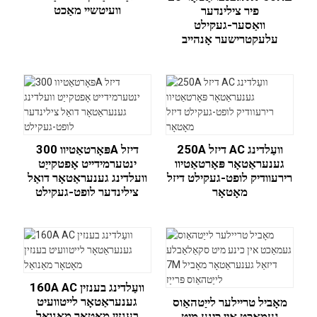
וועיטשיי מאַכט
פיר צילינדער
וואַסער-געקילט
עלעקטרישער אָנהייב
250A דיזל AC וועַלדינג
פּאָרטאַטיוו 300A דיזל
גענעראַטאָר פּאָרטאַטיוו
ינטערמידייט אָפטקייַט
רירעוודיק לופט-געקילט דיזל
וועלדינג גענעראַטאָר דואַל
מאָטאָר
צילינדער לופט-געקילט
160A AC וועַלדינג בענזין
גענעראַטאָר לייטוועיט
מאָביל טריילער לייַטהאַוס
בענזין מאָטאָר מאַנואַל
געמאַכט אין כינע מיט