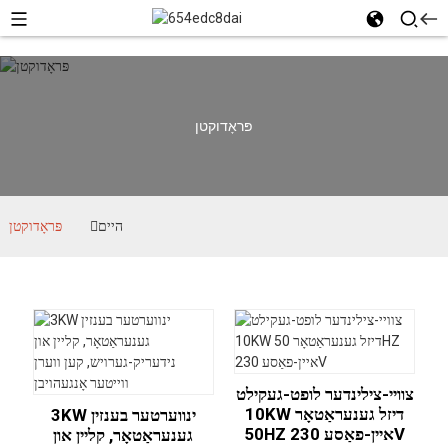
פּראָדוקטן
היים
פּראָדוקטן
צוויי-צילינדער לופט-געקילט
10KW דיזל גענעראַטאָר
3KW ינווערטער בענזין
50HZ איין-פאַסע 230V
גענעראַטאָר, קליין און