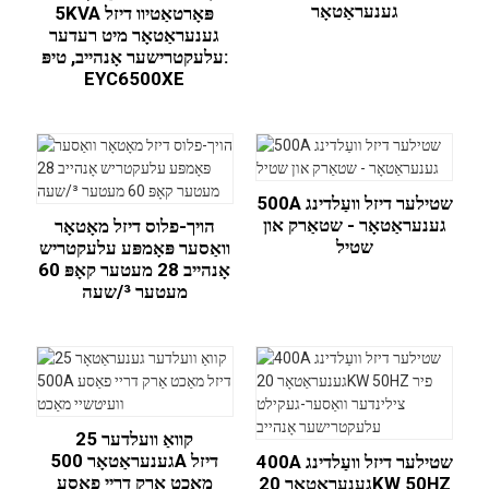
גענעראַטאָר
5KVA פּאָרטאַטיוו דיזל
גענעראַטאָר מיט רעדער
עלעקטרישער אָנהייב, טיפּ:
EYC6500XE
500A שטילער דיזל וועַלדינג
גענעראַטאָר - שטאַרק און
הויך-פלוס דיזל מאָטאָר
שטיל
וואַסער פּאָמפּע עלעקטריש
אָנהייב 28 מעטער קאָפּ 60
מעטער ³/שעה
25 קוואַ וועלדער
גענעראַטאָר 500A דיזל
400A שטילער דיזל וועַלדינג
מאַכט אַרק דריי פאַסע
גענעראַטאָר 20KW 50HZ