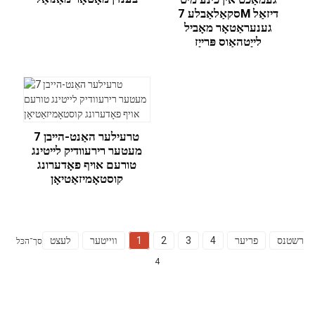
סקאַלאַבלע 7M דיזאַל
גענעראַטאָר מאָביל
לייַטהאַוס פּרייַז
טרעילער האַנט-הייבן 7
מעטער רירעוודיק לייטינג
טורעם אויף פאָדערונג
קוסטאָמיזאַטיאָן
ערשטנס
פריער
4
3
2
1
ווייטער
לעצט
סך־הכּל
4