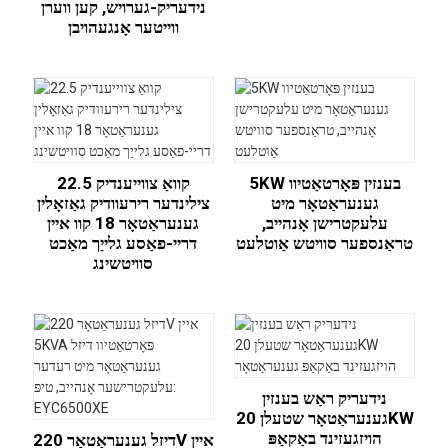
נידעריק-גערויש, קען ווערן
ווייטער אָנגעהויבן
5KW בענזין פּאָרטאַטיוו
22.5 קוואַ צווייענדיק
גענעראַטאָר מיט
צילינדער רירעוודיק גאַזאָלין
עלעקטרישן אָנהייב,
גענעראַטאָר 18 קוו איין
טראַנספער סוויטש אַוטלעט
דריי-פאַסע גלייַך מאַכט
סוויטשינג
נידעריק ראַש בענזין
גענעראַטאָר שטעלן 20KW
הויזגעזינד באַקאַפּ
דיזל גענעראַטאָר 220V איין