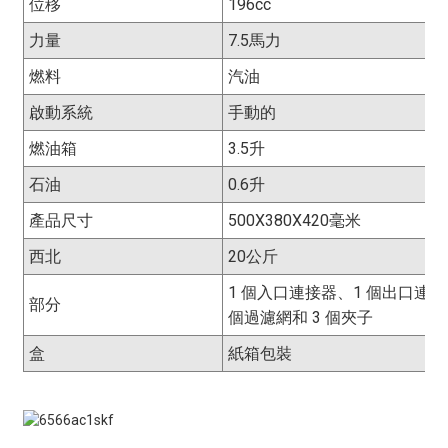
位移
196cc
力量
7.5馬力
燃料
汽油
啟動系統
手動的
燃油箱
3.5升
石油
0.6升
產品尺寸
500X380X420毫米
西北
20公斤
1 個入口連接器、1 個出口連接
部分
個過濾網和 3 個夾子
盒
紙箱包裝