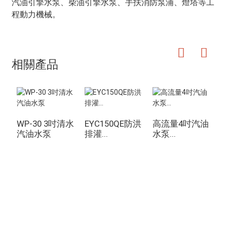
汽油引擎水泵、柴油引擎水泵、手扶消防泵浦、燈塔等工
程動力機械。
相關產品
WP-30 3吋清水
EYC150QE防洪
高流量4吋汽油
汽油水泵
排灌...
水泵...
詢價單
如需了解我們的產品或價格表，請留下您的電子郵件，我們將在 24 小