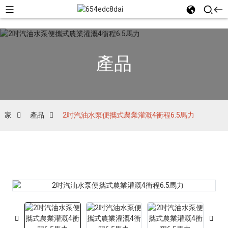
產品
家
產品
2吋汽油水泵便攜式農業灌溉4衝程6.5馬力