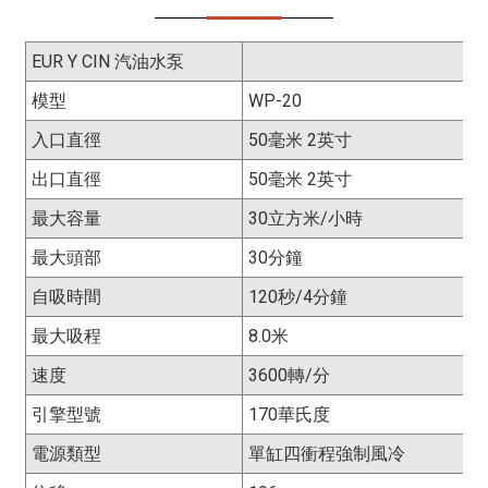
EUR Y CIN 汽油水泵
模型
WP-20
入口直徑
50毫米 2英寸
出口直徑
50毫米 2英寸
最大容量
30立方米/小時
最大頭部
30分鐘
自吸時間
120秒/4分鐘
最大吸程
8.0米
速度
3600轉/分
引擎型號
170華氏度
電源類型
單缸四衝程強制風冷