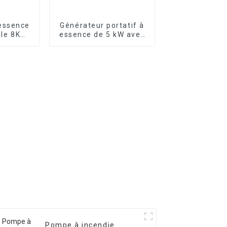
essence
Générateur portatif à
ile 8KW
essence de 5 kW avec
riphasé
démarrage électrique
0E
et prise de
commutation
Pompe à incendie