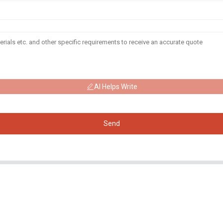
AI Helps Write
Send
Produits
Réseaux
Sociaux
Générateur