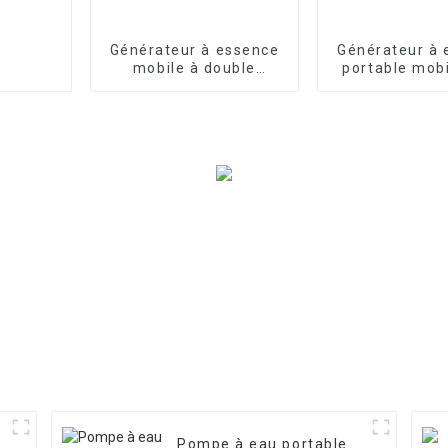
Générateur à essence
Générateur à 
mobile à double
portable mob
cylindre de 22,5 kVA,
monophasé t
commutation
EYC1000
monophasée à
puissance égale de 18
kW
Pompe à eau portable