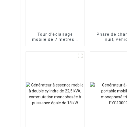
Tour d'éclairage
Phare de chan
mobile de 7 mètres à
nuit, véhi
levage manuel sur
d'éclairage m
remorque
traction, 
Personnalisation à la
d'urgence d'in
demande
à LED