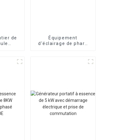
tier de
Équipement
cule
d'éclairage de phare
obile à
de levage automatique
phare
de construction de
génierie
route de 4 m