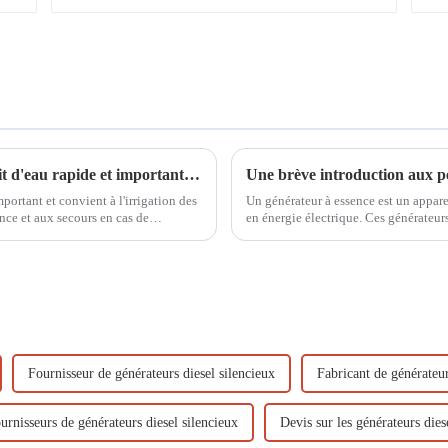
Pompe à essence à haut débit 4 pouces, débit d'eau rapide et important WP-40, effet sur site
Une brève introduction aux pe
ortant et convient à l'irrigation des
Un générateur à essence est un appare
ence et aux secours en cas de
en énergie électrique. Ces générateur
pour alimenter des installations élect
Fournisseur de générateurs diesel silencieux
Fabricant de générateur
urnisseurs de générateurs diesel silencieux
Devis sur les générateurs dies