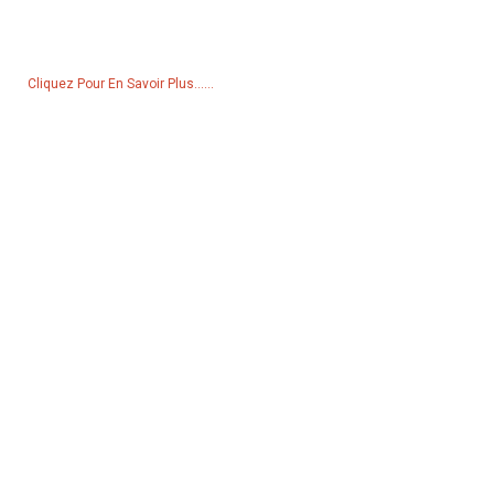
liste de prix, veuillez nous laisser votre e-mail et nous vous
contacterons dans les 24 heures.
Cliquez Pour En Savoir Plus......
Produits
Générateur
Pompe à eau
Tour d'éclairage
Générateur de soudage
Accessoire
Réseaux Sociaux
Facebook
YouTube