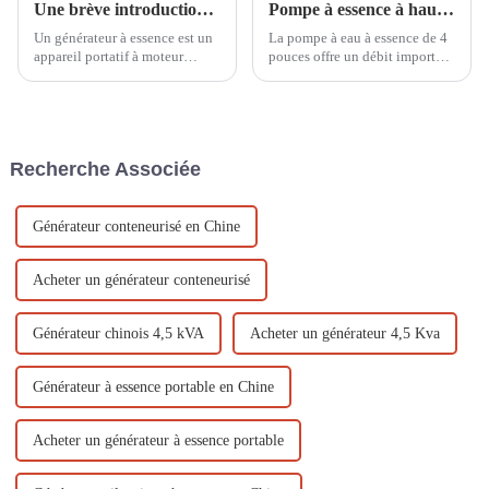
Une brève introduction aux petits générateurs à essence
Pompe à essence à haut débit 4 pouces, débit d'eau rapide et important WP-40, effet sur site
Un générateur à essence est un
La pompe à eau à essence de 4
appareil portatif à moteur
pouces offre un débit important
capable de convertir le
et convient à l'irrigation des
carburant en énergie électrique.
terres agricoles, au drainage
Ces générateurs sont largement
urbain, aux secours d'urgence
utilisés à diverses fins,
et aux secours en cas de
notamment pour alimenter des
catastrophe. Elle pèse 50 kg et
Recherche Associée
installations électriques.
est facile à déplacer !
Générateur conteneurisé en Chine
Acheter un générateur conteneurisé
Générateur chinois 4,5 kVA
Acheter un générateur 4,5 Kva
Générateur à essence portable en Chine
Acheter un générateur à essence portable