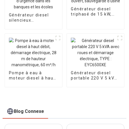
Générateur diesel
triphasé de 15 kW,
Générateur diesel
petit format, avec
silencieux
moteur ouvert,
10KW15/18KVA
sauvegarde d'usine
Générateur diesel
triphasé 400V pour
une utilisation
d'urgence dans les
banques et les écoles
Pompe à eau à
Générateur diesel
moteur diesel à haut
portable 220 V 5 kVA
débit, démarrage
avec roues et
électrique, 28 m de
démarrage
hauteur
électrique, TYPE :
manométrique, 60
EYC6500XE
m³/h
Blog Connexe