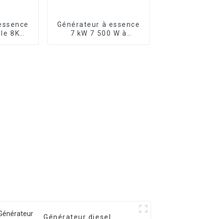
essence
Générateur à essence
ile 8KW
7 kW 7 500 W à
riphasé
démarrage électrique
0E
Générateurs triphasés
Générateur diesel