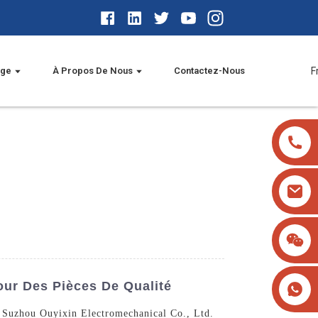
age
À Propos De Nous
Contactez-Nous
F
our Des Pièces De Qualité
 à Suzhou Ouyixin Electromechanical Co., Ltd.