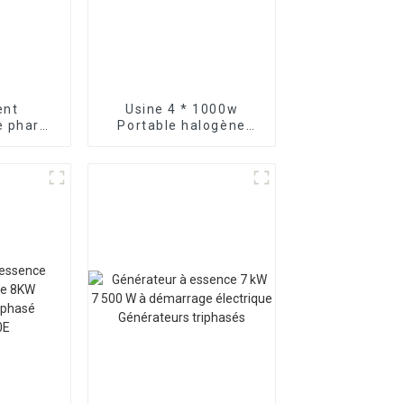
ent
Usine 4 * 1000w
e phare
Portable halogène
omatique
route lumière
ion de
générateur à essence
4 m
tour d'éclairage