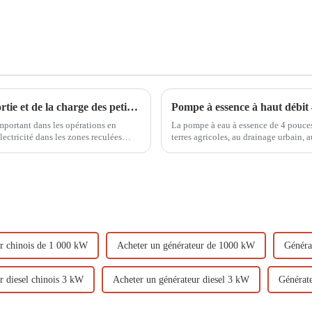
Principes d'adaptation de la puissance de sortie et de la charge des petits générateurs diesel
important dans les opérations en
La pompe à eau à essence de 4 pouces 
lectricité dans les zones reculées
terres agricoles, au drainage urbain, 
ir…
catastrophe. Elle pèse 50 kg et est fac
r chinois de 1 000 kW
Acheter un générateur de 1000 kW
Généra
r diesel chinois 3 kW
Acheter un générateur diesel 3 kW
Générat