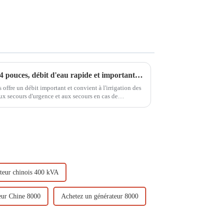
Pompe à essence à haut débit 4 pouces, débit d'eau rapide et important WP-40, effet sur site
offre un débit important et convient à l'irrigation des
aux secours d'urgence et aux secours en cas de
ile à déplacer !
teur chinois 400 kVA
eur Chine 8000
Achetez un générateur 8000