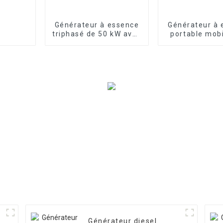
Générateur à essence
Générateur à 
triphasé de 50 kW avec
portable mob
machine personnalisée
monophasé t
à faible bruit
EYC1000
Générateur diesel