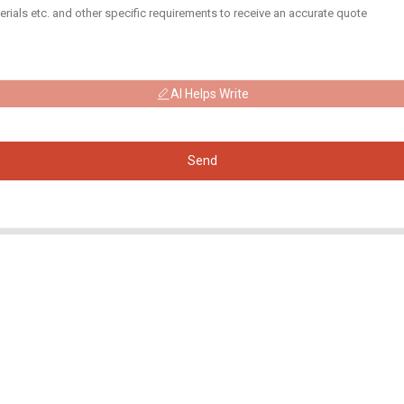
AI Helps Write
Send
Produits
Réseaux
Sociaux
Générateur
Facebook
Pompe à eau
YouTube
Tour d'éclairage