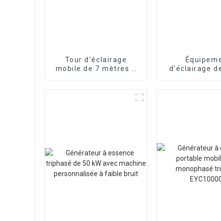
Tour d'éclairage
Équipem
mobile de 7 mètres à
d'éclairage d
levage manuel sur
de levage aut
remorque
de construct
Personnalisation à la
route de 
demande