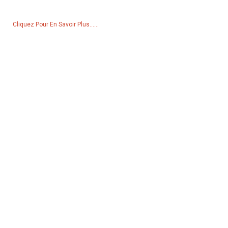
contacterons dans les 24 heures.
Cliquez Pour En Savoir Plus......
Produits
Générateur
Pompe à eau
Tour d'éclairage
Générateur de soudage
Accessoire
Réseaux Sociaux
Facebook
YouTube
Contactez-Nous