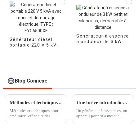
refoulement de 70 à
Alimentée par le
85 m
manuel 170F
Générateur à essence
Générateur diesel
à onduleur de 3 kW,
portable 220 V 5 kVA
petit et silencieux,
avec roues et
démarrable à
démarrage
distance
électrique, TYPE :
EYC6500XE
Blog Connexe
Méthodes et techniques pour améliorer l'efficacité des générateurs à essence refroidis par air
Une brève introduction aux petits générateurs à essence
Méthodes et techniques pour
Un générateur à essence est un
améliorer l'efficacité des
appareil portatif à moteur
générateurs à essence refroidis
capable de convertir le
par air En tant qu'équipement
carburant en énergie électrique.
de production d'énergie
Ces générateurs sont largement
courant, les générateurs à
utilisés à diverses fins,