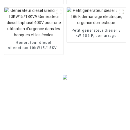
sur remorque
cylindre de 10 kW,
Personnalisation à la
démarrage électrique
demande
monophasé 220 V
Petit générateur diesel 5
kW 186 F, démarrage
électrique, urgence
Générateur diesel
domestique
silencieux 10KW15/18KVA
Générateur diesel triphasé
400V pour une utilisation
d'urgence dans les
banques et les écoles