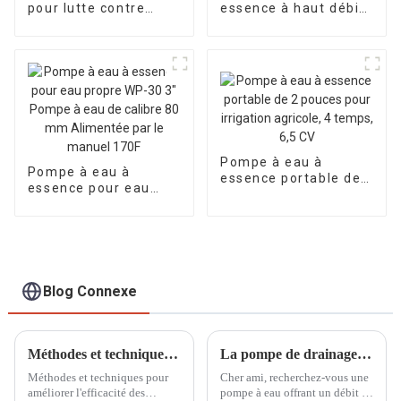
pour lutte contre
essence à haut débit
l'incendie, moteur à
de 6 pouces pour
essence, calibre 65
irrigation et drainage
mm, hauteur de
anti-inondation
refoulement de 70 à
EYC150QE, puissance
85 m
de 15 CV
Pompe à eau à
Pompe à eau à
essence portable de
essence pour eau
2 pouces pour
propre WP-30 3"
irrigation agricole, 4
Pompe à eau de
temps, 6,5 CV
calibre 80 mm
Alimentée par le
manuel 170F
Blog Connexe
Méthodes et techniques pour améliorer l'efficacité des générateurs à essence refroidis par air
La pompe de drainage incendie à essence auto-amorçante à grand débit d'un diamètre de 100 mm peut également s'auto-amorcer à l'eau
Méthodes et techniques pour
Cher ami, recherchez-vous une
améliorer l'efficacité des
pompe à eau offrant un débit et