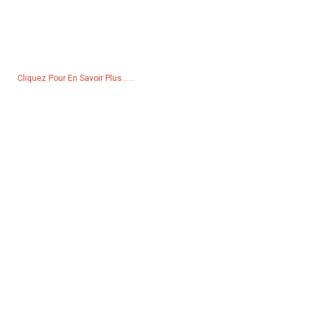
Pour toute demande de renseignements sur nos produits ou notre
liste de prix, veuillez nous laisser votre e-mail et nous vous
contacterons dans les 24 heures.
Cliquez Pour En Savoir Plus......
Produits
Générateur
Pompe à eau
Tour d'éclairage
Générateur de soudage
Accessoire
Réseaux Sociaux
Facebook
YouTube