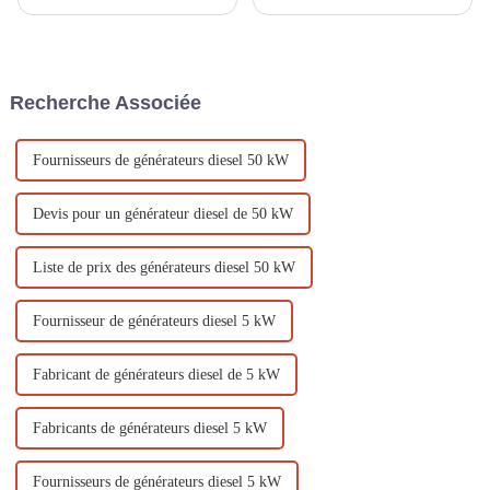
générateurs à essence refroidis
une hauteur manométrique
par air En tant qu'équipement
élevés ? De nombreux produits
de production d'énergie
sur le marché offrent
courant, les générateurs à
actuellement un débit élevé
essence refroidis par air sont
mais une faible hauteur
Recherche Associée
largement utilisés dans diverses
manométrique, tandis que ceux
occasions. Comment...
offrant un débit élevé et un
faible débit…
Fournisseurs de générateurs diesel 50 kW
Devis pour un générateur diesel de 50 kW
Liste de prix des générateurs diesel 50 kW
Fournisseur de générateurs diesel 5 kW
Fabricant de générateurs diesel de 5 kW
Fabricants de générateurs diesel 5 kW
Fournisseurs de générateurs diesel 5 kW