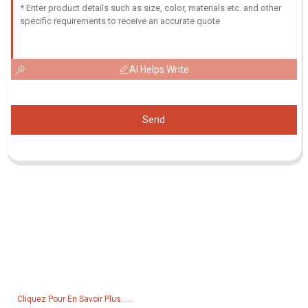
AI Helps Write
Send
Demande De Liste De Prix
Pour toute demande de renseignements sur nos produits ou notre
liste de prix, veuillez nous laisser votre e-mail et nous vous
contacterons dans les 24 heures.
Cliquez Pour En Savoir Plus......