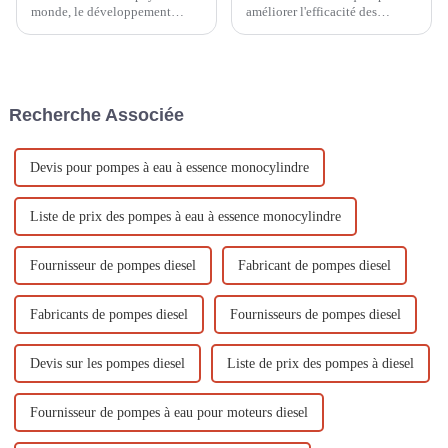
monde, le développement
améliorer l'efficacité des
agricole et le drainage urbain
générateurs à essence refroidis
sont essentiels, et les pompes à
par air En tant qu'équipement
eau sont donc essentielles.
de production d'énergie
C'est pourquoi la pompe à eau
courant, les générateurs à
à moteur à essence d'Ouyi...
essence refroidis par air sont
Recherche Associée
largement utilisés dans diverses
occasions. Comment...
Devis pour pompes à eau à essence monocylindre
Liste de prix des pompes à eau à essence monocylindre
Fournisseur de pompes diesel
Fabricant de pompes diesel
Fabricants de pompes diesel
Fournisseurs de pompes diesel
Devis sur les pompes diesel
Liste de prix des pompes à diesel
Fournisseur de pompes à eau pour moteurs diesel