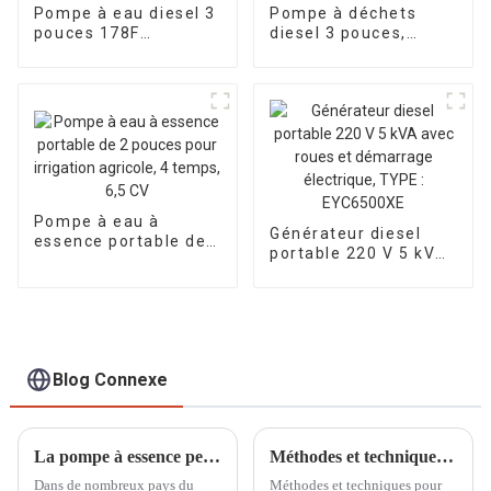
Pompe à eau diesel 3
Pompe à déchets
pouces 178F
diesel 3 pouces,
démarrage électrique
pompe à eau sale,
28 m de hauteur de
pompe à eau
refoulement pompe
chimique diesel en
d'irrigation et de
bord de mer
drainage
Pompe à eau à
Générateur diesel
essence portable de
portable 220 V 5 kVA
2 pouces pour
avec roues et
irrigation agricole, 4
démarrage
temps, 6,5 CV
électrique, TYPE :
EYC6500XE
Blog Connexe
La pompe à essence peut être utilisée dans le domaine de l'irrigation des terres agricoles
Méthodes et techniques pour améliorer l'efficacité des générateurs à essence refroidis par air
Dans de nombreux pays du
Méthodes et techniques pour