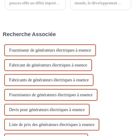
pouces offre un débit important
monde, le développement
et convient à l'irrigation des
agricole et le drainage urbain
terres agricoles, au drainage
sont essentiels, et les pompes à
urbain, aux secours d'urgence
eau sont donc essentielles.
et aux secours en cas de
C'est pourquoi la pompe à eau
catastrophe. Elle pèse 50 kg et
à moteur à essence d'Ouyi...
Recherche Associée
est facile à déplacer !
Fournisseur de générateurs électriques à essence
Fabricant de générateurs électriques à essence
Fabricants de générateurs électriques à essence
Fournisseurs de générateurs électriques à essence
Devis pour générateurs électriques à essence
Liste de prix des générateurs électriques à essence