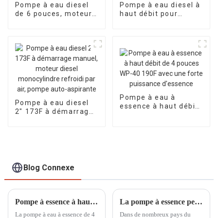
Pompe à eau diesel
Pompe à eau diesel à
de 6 pouces, moteur
haut débit pour
diesel refroidi par air
l'irrigation et le
à démarrage
drainage,
électrique de 15 CV
monocylindre refroidi
par air de 4 pouces et
10 CV
Pompe à eau à
Pompe à eau diesel
essence à haut débit
2″ 173F à démarrage
de 4 pouces WP-40
manuel, moteur
190F avec une forte
diesel monocylindre
puissance d'essence
refroidi par air,
pompe auto-
aspirante
Blog Connexe
Pompe à essence à haut débit 4 pouces, débit d'eau rapide et important WP-40, effet sur site
La pompe à essence peut être utilisée dans le domaine de l'irrigation des terres agricoles
La pompe à eau à essence de 4
Dans de nombreux pays du