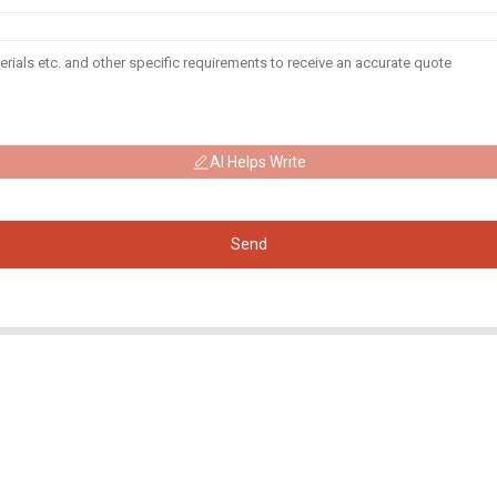
AI Helps Write
Send
Produits
Réseaux
Sociaux
Générateur
Facebook
Pompe à eau