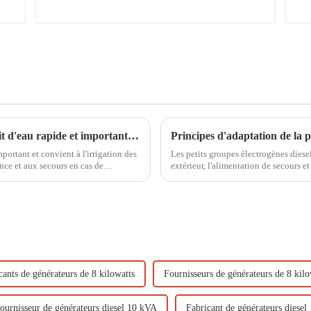
Pompe à essence à haut débit 4 pouces, débit d'eau rapide et important WP-40, effet sur site
ortant et convient à l'irrigation des
Les petits groupes électrogènes diese
ence et aux secours en cas de
extérieur, l'alimentation de secours et
grâce à leur portabilité et leur fiabil
cants de générateurs de 8 kilowatts
Fournisseurs de générateurs de 8 kilo
ournisseur de générateurs diesel 10 kVA
Fabricant de générateurs diese