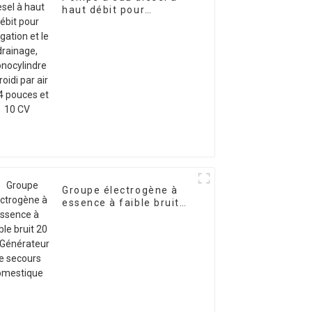
haut débit pour
l'irrigation et le
drainage, monocylindre
refroidi par air de 4
pouces et 10 CV
Groupe électrogène à
essence à faible bruit
20 kW Générateur de
secours domestique