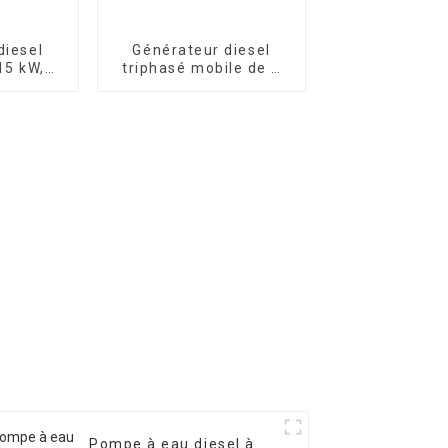
diesel
Générateur diesel
15 kW,
triphasé mobile de 8
, avec
kW pour chantier
ert,
'usine
Pompe à eau diesel à