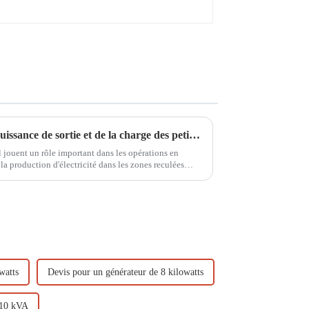
Principes d'adaptation de la puissance de sortie et de la charge des petits générateurs diesel
l jouent un rôle important dans les opérations en
 la production d'électricité dans les zones reculées
ité. Afin de garantir…
watts
Devis pour un générateur de 8 kilowatts
l 10 kVA