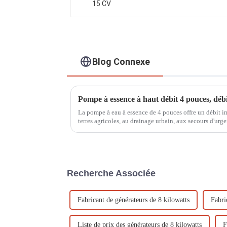
Blog Connexe
La pompe à eau à essence de 4 pouces offre un débit imp
terres agricoles, au drainage urbain, aux secours d'urg
catastrophe. Elle pèse 50 kg et est facile à déplacer !
Recherche Associée
Fabricant de générateurs de 8 kilowatts
Fabri
Liste de prix des générateurs de 8 kilowatts
F