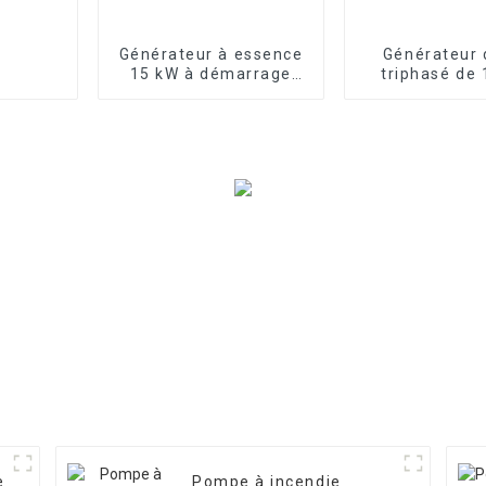
Générateur à essence
Générateur 
15 kW à démarrage
triphasé de 
électrique bicylindre
petit format
refroidi par air 3000
moteur ouv
tr/min 25 ch
sauvegarde d
e
Pompe à incendie