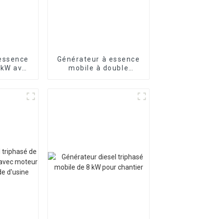
essence
Générateur à essence
 kW avec
mobile à double
nnalisée
cylindre de 22,5 kVA,
ruit
commutation
monophasée à
puissance égale de 18
kW