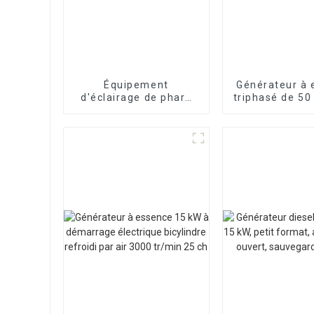
Équipement
Générateur à 
d'éclairage de phare
triphasé de 50
de levage automatique
machine perso
de construction de
à faible b
route de 4 m