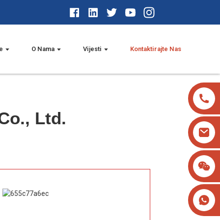
e
O Nama
Vijesti
Kontaktirajte Nas
o., Ltd.