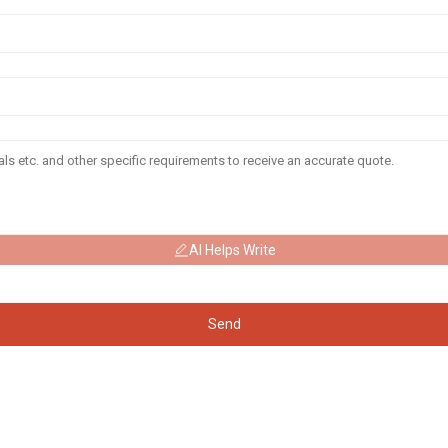
AI Helps Write
Send