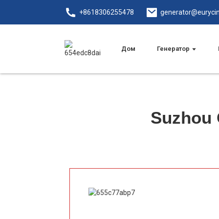
+8618306255478
generator@euryci
Дом
Генератор
Suzhou O