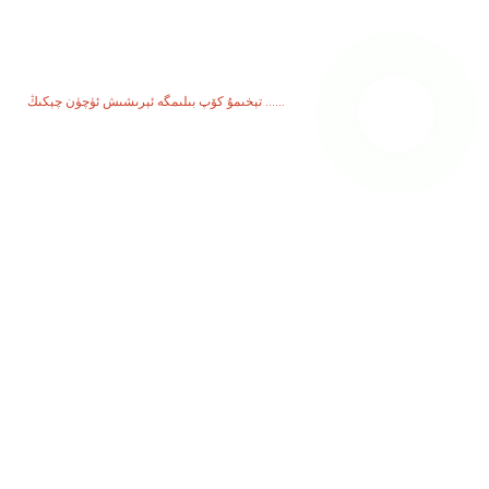
مەھسۇلاتلىرىمىز ياكى باھالىغۇچىلار ھەققىدە سۈرۈشتۈرۈش ئۈچۈن
ئېلېكترونلۇق خەتلىرىڭىزنى بىزگە قالدۇرۇپ قويۇڭ ، بىز 24 سائەت ئىچىدە
ئالاقىلىشىمىز.
تېخىمۇ كۆپ بىلىمگە ئېرىشىش ئۈچۈن چېكىڭ ......
مەھسۇلاتلار
گېنېراتور
سۇ پومپىسى
يورۇتۇش مۇنارى
كەپشەرلەش گېنېراتورى
قوشۇمچە زاپچاس
ئىجتىمائىي تاراتقۇ
Facebook
YouTube