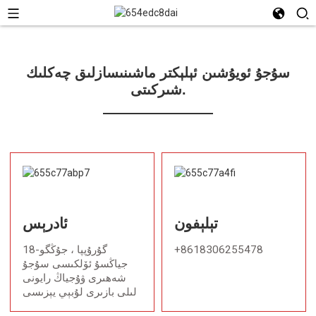
سۇجۇ ئويۇشىن ئېلېكتر ماشىنىسازلىق چەكلىك
شىركىتى.
تېلېفون
ئادرېس
+8618306255478
18-گۇرۇپپا ، جۇڭگو
جياڭسۇ ئۆلكىسى سۇجۇ
شەھىرى ۋۇجياڭ رايونى
لىلى بازىرى لۇبېي يېزىسى