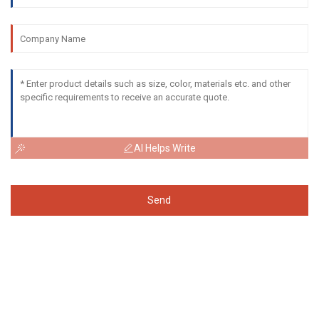
AI Helps Write
Send
Pricelist نى سۈرۈشتۈرۈش