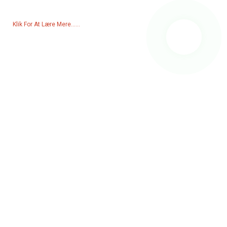
venligst give os din e-mail, og vi vil kontakte dig inden for 24 timer.
Klik For At Lære Mere......
Produkter
Generator
Vandpumpe
Lystårn
Svejsegenerator
Tilbehør
Sociale Medier
Facebook
YouTube
Kontakt Os