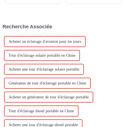
dans les opérations en
générateur à essence Une
extérieur, l'alimentation de
alimentation électrique stable
secours et la production
est la condition préalable pour
d'électricité dans les zones
que les petits générateurs à
reculées grâce à leur portabilité
essence jouent un rôle
Recherche Associée
et leur fiabilité. Afin de
important dans l'alimentation
garantir…
électrique de secours, les
opérations extérieures...
Acheter un éclairage d'aviation pour les tours
Tour d'éclairage solaire portable en Chine
Acheter une tour d'éclairage solaire portable
Générateur de tour d'éclairage portable en Chine
Acheter un générateur de tour d'éclairage portable
Tour d'éclairage diesel portable en Chine
Acheter une tour d'éclairage diesel portable