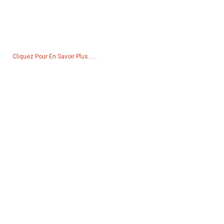
Pour toute demande de renseignements sur nos produits ou notre
liste de prix, veuillez nous laisser votre e-mail et nous vous
contacterons dans les 24 heures.
Cliquez Pour En Savoir Plus......
Produits
Générateur
Pompe à eau
Tour d'éclairage
Générateur de soudage
Accessoire
Réseaux Sociaux
Facebook
YouTube