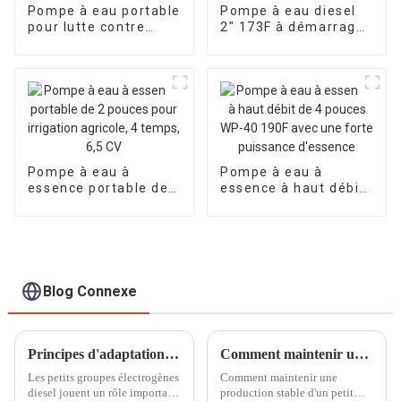
Pompe à eau portable
Pompe à eau diesel
pour lutte contre
2″ 173F à démarrage
l'incendie, moteur à
manuel, moteur
essence, calibre 65
diesel monocylindre
mm, hauteur de
refroidi par air,
refoulement de 70 à
pompe auto-
85 m
aspirante
Pompe à eau à
Pompe à eau à
essence portable de
essence à haut débit
2 pouces pour
de 4 pouces WP-40
irrigation agricole, 4
190F avec une forte
temps, 6,5 CV
puissance d'essence
Blog Connexe
Principes d'adaptation de la puissance de sortie et de la charge des petits générateurs diesel
Comment maintenir une puissance stable avec un petit générateur à essence
Les petits groupes électrogènes
Comment maintenir une
diesel jouent un rôle important
production stable d'un petit