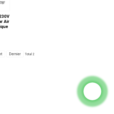
 230V
r Air
ique
nt
Dernier
Total 2