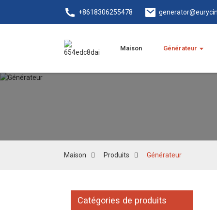
+8618306255478
generator@euryci
Maison
Générateur
Maison
Produits
Générateur
Catégories de produits