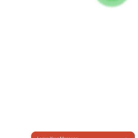
水泵浦
照明塔
焊接發電機
配件
社群媒體
Facebook
Youtube
聯絡我們
集團 18, Lubei Village, Lili Town, Wujiang District, Suzhou City,
Jiangsu Province, China
generator@eurycin.com
+8618306255478