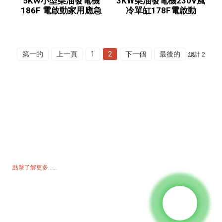
5KW小型柴油發電機
3KW柴油發電機230V風
186F 電啟動家用應急
冷單缸178F電啟動
第一的
上一頁
1
2
下一個
最後的
總計 2
詢價單
如需了解我們的產品或價格表，請留下您的電子郵件，我們將在 24 小
時內與您聯繫。
點擊了解更多......
產品
發電機