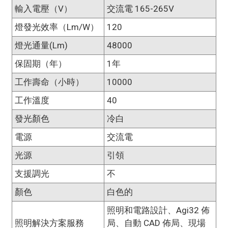
輸入電壓（V）
交流電 165-265V
燈發光效率（lm/w）
120
燈光通量(lm)
48000
保固期（年）
1年
工作壽命（小時）
10000
工作溫度
40
發光顏色
冷白
電源
交流電
光源
引領
支援調光
不
顏色
白色的
照明和電路設計、Agi32 佈
照明解決方案服務
局、自動 CAD 佈局、現場