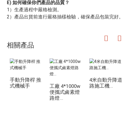
E) 如何確保你們產品的品質？
1）生產過程中嚴格檢測。
2）產品出貨前進行嚴格抽樣檢驗，確保產品包裝完好。
相關產品
手動升降桿 推
4米自動升降道
式機械手
路施工機...
動
工廠 4*1000w
便攜式鹵素燈
路燈...