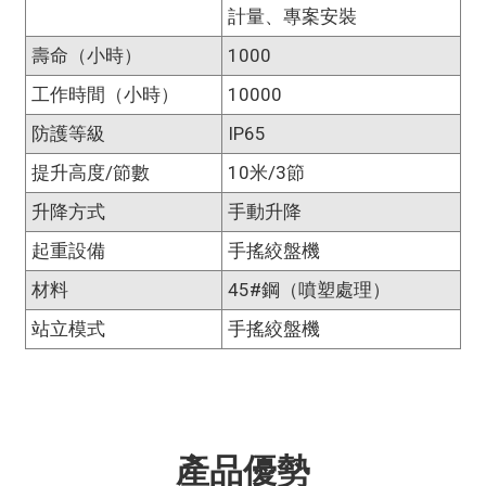
計量、專案安裝
壽命（小時）
1000
工作時間（小時）
10000
防護等級
IP65
提升高度/節數
10米/3節
升降方式
手動升降
起重設備
手搖絞盤機
材料
45#鋼（噴塑處理）
站立模式
手搖絞盤機
產品優勢