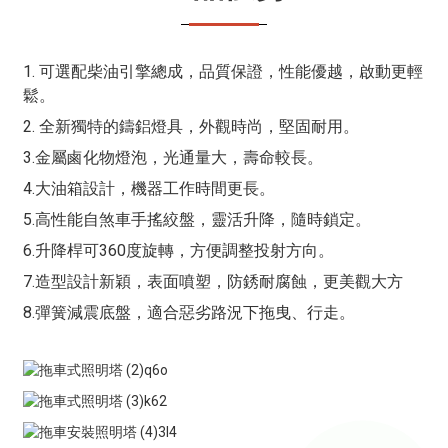
1. 可選配柴油引擎總成，品質保證，性能優越，啟動更輕
鬆。
2. 全新獨特的鑄鋁燈具，外觀時尚，堅固耐用。
3.金屬鹵化物燈泡，光通量大，壽命較長。
4.大油箱設計，機器工作時間更長。
5.高性能自煞車手搖絞盤，靈活升降，隨時鎖定。
6.升降桿可360度旋轉，方便調整投射方向。
7.造型設計新穎，表面噴塑，防銹耐腐蝕，更美觀大方
8.彈簧減震底盤，適合惡劣路況下拖曳、行走。