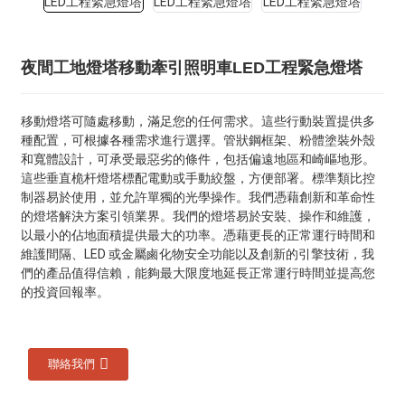
夜間工地燈塔移動牽引照明車LED工程緊急燈塔
移動燈塔可隨處移動，滿足您的任何需求。這些行動裝置提供多
種配置，可根據各種需求進行選擇。管狀鋼框架、粉體塗裝外殼
和寬體設計，可承受最惡劣的條件，包括偏遠地區和崎嶇地形。
這些垂直桅杆燈塔標配電動或手動絞盤，方便部署。標準類比控
制器易於使用，並允許單獨的光學操作。我們憑藉創新和革命性
的燈塔解決方案引領業界。我們的燈塔易於安裝、操作和維護，
以最小的佔地面積提供最大的功率。憑藉更長的正常運行時間和
維護間隔、LED 或金屬鹵化物安全功能以及創新的引擎技術，我
們的產品值得信賴，能夠最大限度地延長正常運行時間並提高您
的投資回報率。
聯絡我們