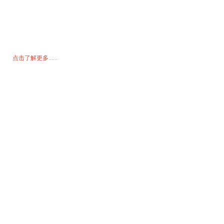
询价单
如需了解我们的产品或价格表，请留下您的电子邮件，我们将在 24 小
时内与您联系。
点击了解更多......
产品
发电机
水泵
照明塔
焊接发电机
配饰
社交媒体
Facebook
YouTube