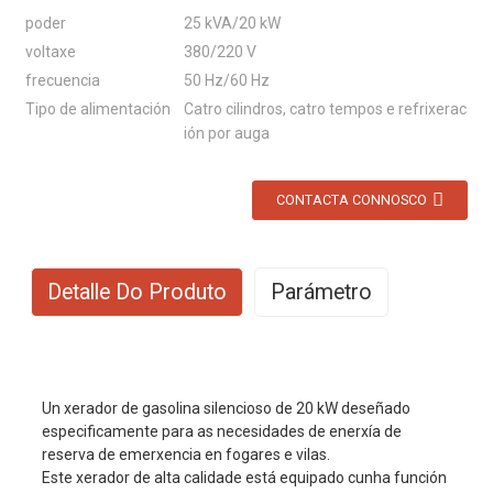
poder
25 kVA/20 kW
voltaxe
380/220 V
frecuencia
50 Hz/60 Hz
Tipo de alimentación
Catro cilindros, catro tempos e refrixerac
ión por auga
CONTACTA CONNOSCO
Detalle Do Produto
Parámetro
Nº de modelo
EYC25000W
Un xerador de gasolina silencioso de 20 kW deseñado
Modo de excitación
AVR
especificamente para as necesidades de enerxía de
reserva de emerxencia en fogares e vilas.
O poder principal
18 kW
Este xerador de alta calidade está equipado cunha función
A enerxía de reserva
20 kW