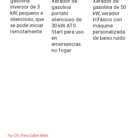
gasolina
Xerador de
Xerador de
inversor de 3
gasolina
gasolina de 50
X
kW, pequeno e
portátil
kW, xerador
g
silencioso, que
silencioso de
trifásico con
s
se pode iniciar
30 kW ATS
máquina
2
remotamente
Start para uso
personalizada
r
en
de baixo ruído
a
emerxencias
c
no fogar
a
e
Consulta Para A Lista De Prezos
Para consultas sobre os nosos produtos ou a lista de prezos,
déixanos o teu correo electrónico e poñerémonos en contacto
contigo en 24 horas.
Fai Clic Para Saber Máis...