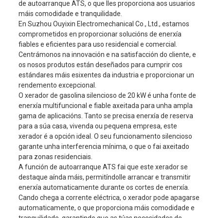
de autoarranque ATS, o que lles proporciona aos usuarios
máis comodidade e tranquilidade.
Tensión nominal
230 V/400 V
En Suzhou Ouyixin Electromechanical Co., Ltd., estamos
xerador
Amperios nominales
78A/26A
comprometidos en proporcionar solucións de enerxía
fiables e eficientes para uso residencial e comercial.
frecuencia
50 Hz
Centrámonos na innovación e na satisfacción do cliente, e
Nº de fase
Monofásico/Trifásico
os nosos produtos están deseñados para cumprir cos
estándares máis esixentes da industria e proporcionar un
Factor de potencia (COSφ)
1/0,8
rendemento excepcional.
Grao de illamento
F
O xerador de gasolina silencioso de 20 kW é unha fonte de
enerxía multifuncional e fiable axeitada para unha ampla
Motor
465F1
gama de aplicacións. Tanto se precisa enerxía de reserva
Diámetro × carreira
65x78 mm
para a súa casa, vivenda ou pequena empresa, este
xerador é a opción ideal. O seu funcionamento silencioso
desprazamento
1050 cc
garante unha interferencia mínima, o que o fai axeitado
Consumo de combustible
≤374 g/kW.h
para zonas residenciais.
A función de autoarranque ATS fai que este xerador se
Modo de ignición
Ignición electrónica
motor
destaque aínda máis, permitíndolle arrancar e transmitir
en liña, catro cilindros, 
enerxía automaticamente durante os cortes de enerxía.
Tipo de motor
tempos, refrixerado po
Cando chega a corrente eléctrica, o xerador pode apagarse
automaticamente, o que proporciona máis comodidade e
Combustible
Máis de 90 # sen chu