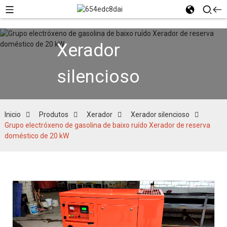
Xerador
silencioso
Inicio
Produtos
Xerador
Xerador silencioso
Grupo electróxeno de gasolina de baixo ruído Xerador de reserva
doméstico de 20 kW