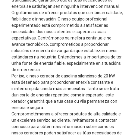
tranquilidade, garantindo que as túas necesidades de
enerxía se satisfagan sen ningunha intervención manual;
Capacidade de aceite
3,0 L
Orgullámonos de ofrecer produtos que combinan calidade,
inicio
Arranque eléctrico
fiabilidade e innovación. O noso equipo profesional
experimentado está comprometido a satisfacer as
Capacidade do depósito de
25L
necesidades dos nosos clientes e superar as súas
combustible
expectativas. Centrámonos na mellora continua e no
horas de funcionamento
avance tecnolóxico, comprometidos a proporcionar
8 horas
continuo
solucións de enerxía de vangarda que establezan novos
outro
estándares na industria. Entendemos a importancia de ter
Capacidade da batería
12V45AH
unha fonte de enerxía fiable, especialmente en situacións
ruído
80 dBA/7 m
de emerxencia.
Por iso, o noso xerador de gasolina silencioso de 20 kW
tamaño
1160x725x850 mm
está deseñado para proporcionar enerxía constante e
Peso neto
298 kg
ininterrompida cando máis a necesitas. Tanto se se trata
dun corte de enerxía repentino como inesperado, este
xerador garantirá que a túa casa ou vila permaneza con
enerxía e segura.
Comprometémonos a ofrecer produtos de alta calidade e
un excelente servizo ao cliente. Invitámoste a contactar
connosco para obter máis información sobre como os
nosos xeradores poden satisfacer as túas necesidades de