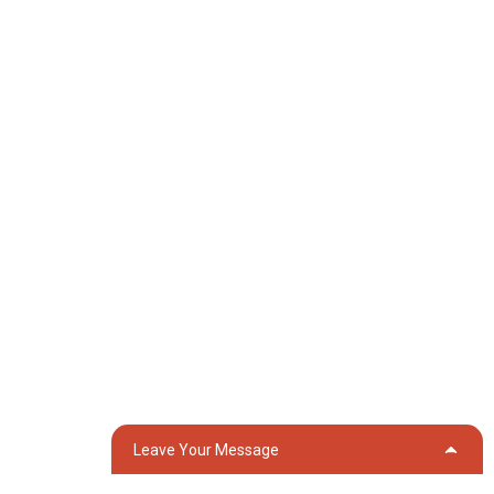
Produtos
Xerador
Bomba de auga
Torre de iluminación
Xerador de soldadura
Accesorio
Redes Sociais
Facebook
YouTube
Contacta Connosco
Grupo 18, Lubei Village, Lili Town, Wujiang District, Suzhou City,
Leave Your Message
Jiangsu Province, China