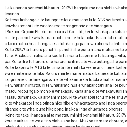
Tauira No.
EYC25000W
He kaihanga penehīni iti-haruru 20KW i hangaia mo nga hiahia whaka
Aratau whakahihiri
AVR
kaainga.
Ko tenei kaihanga o te kounga teitei e mau ana ki te ATS hei timata i
Te mana matua
18KW
kaiwhakamahi ki te waatea me te rangimarie o te hinengaro.
Te mana tūtatari
20KW
I Suzhou Ouyixin Electromechanical Co., Ltd., kei te whakapau kaha 
me te pai mo te whakamahi noho me te hokohoko. Ka arotahi matou 
Ngaohiko whakatau
230V/400V
a ko o matou hua i hangaia kia tutuki i nga paerewa ahumahi teitei m
Apere kua whakatauhia
78A/26A
Ko te 20KW iti-haruru penehīni penehīni he puna mana maha me te 
kaihanga
tono. Ahakoa e hiahia ana koe ki te mana taapiri mo to kaainga, villa, p
auau
50HZ
pai. Ko te iti o te haruru o te haruru he iti noa te wawaotanga, he pa
Waahanga kotahi/Wahang
Ko te taapiri o te ATS ki te tiimata i te mahi ka wehe ano i tenei kaiha
Wāhanga No.
toru
wa e mate ana te hiko. Ka uru mai te mana matua, ka taea te kati aun
rangimarie o te hinengaro, me te whakarite kia tutuki o hiahia man
Tauwehe hiko (COSφ)
1/0.8
He whakahīhī mātou ki te whakarato hua e whakakotahi ana i te koun
Koeke whakarara
F
matou roopu ngaio mohio e whakapau kaha ana ki te whakatutuki i nga 
raatau tumanako. Ka arotahi matou ki te whakapai tonu me te ah
Mihini
465F1
ki te whakarato i nga otinga hiko hiko e whakatakoto ana i nga paer
Poka × whiu
65x78mm
hiranga o te whai puna hiko pono, ina koa i nga ahuatanga ohorere.
Koinei te take i hangaia ai ta maatau miihini penehīni iti-haruru 20K
whakanekehanga
1050cc
kore e aukati i te wa e tino hiahia ana koe. Ahakoa te mate ohorere, 
Kohi wahie
≤374g/kw.h