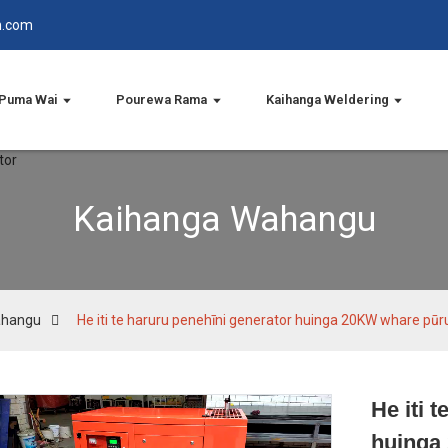
n.com
Puma Wai
Pourewa Rama
Kaihanga Weldering
Kaihanga Wahangu
ahangu
He iti te haruru penehīni generator huinga 20KW whare pūr
He iti 
huinga