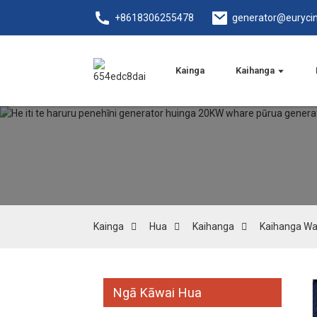
+8618306255478
generator@euryci
Kainga
Kaihanga
Kainga
Hua
Kaihanga
Kaihanga W
Ngā Kāwai Hua
Loading...
Loading...