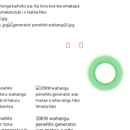
tonga kaihoko pai. Ka tono koe kia whakapā
hakatutuki i o hiahia hiko.
 e wha
 te wai
tu
nehīni
20KW wahangu
30kva 25kw toru-
r toru-
penehīni generator
waahanga penehīn
generator ki
wai-matao o wha
kaihanga