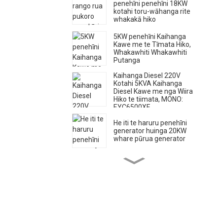
penehīni penehīni 18KW
kotahi toru-wāhanga rite
whakakā hiko
5KW penehīni Kaihanga
Kawe me te Tīmata Hiko,
Whakawhiti Whakawhiti
Putanga
Kaihanga Diesel 220V
Kotahi 5KVA Kaihanga
Diesel Kawe me nga Wiira
Hiko te tiimata, MONO:
EYC6500XE
He iti te haruru penehīni
generator huinga 20KW
whare pūrua generator
Ko te rere nui o te miihini
diesel te papu wai te
tiimata hiko 28m upoko
60m ³/h
500A Wahangu Diesel
Welding Generator - Kaha
me te Ataahua