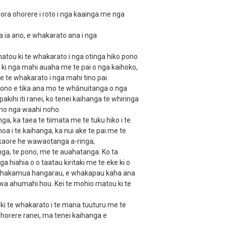
ora ohorere i roto i nga kaainga me nga
 a ia ano, e whakarato ana i nga
matou ki te whakarato i nga otinga hiko pono
ki nga mahi auaha me te pai o nga kaihoko,
e te whakarato i nga mahi tino pai.
pono e tika ana mo te whānuitanga o nga
akihi iti ranei, ko tenei kaihanga te whiringa
i mo nga waahi noho.
a e
nga, ka taea te tiimata me te tuku hiko i te
oa i te kaihanga, ka nui ake te pai me te
a kaore he wawaotanga a-ringa;
ga, te pono, me te auahatanga. Ko ta
hiahia o o taatau kiritaki me te eke ki o
u whakamua hangarau, e whakapau kaha ana
ewa ahumahi hou. Kei te mohio matou ki te
W ki te whakarato i te mana tuuturu me te
ohorere ranei, ma tenei kaihanga e