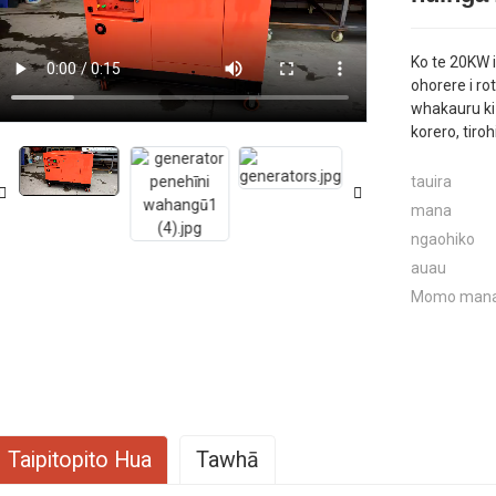
Ko te 20KW 
ohorere i ro
Loading...
Loading...
whakauru ki
korero, tiro
tauira
mana
ngaohiko
auau
Momo man
Taipitopito Hua
Tawhā