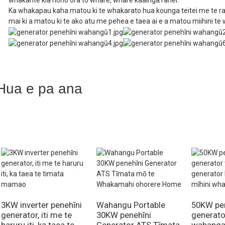
whakarite kia noho ora to whare, whare kaainga ranei.
Ka whakapau kaha matou ki te whakarato hua kounga teitei me te ra
Aratau tahu
Whakawera hiko
pūkaha
mai ki a matou ki te ako atu me pehea e taea ai e a matou miihini te w
te raina, e wha nga rango,
Momo miihini
nga whiu, te whakamatao i
wahie
I runga ake i te 90# kore u
Te kaha hinu
3.0L
Hua e pa ana
whakaoho
Te tiimata hiko
Te kaha tank wahie
25L
haora rere tonu
8H
Te kaha o te pākahiko
12V45AH
atu
haruru
80dBA/7m
rahi
1160x725x850mm
Te taumaha kupenga
298kg
3KW inverter penehīni
Wahangu Portable
50KW pe
generator, iti me te
30KW penehīni
generato
haruru iti, ka taea te
Generator ATS Tīmata
wahanga 