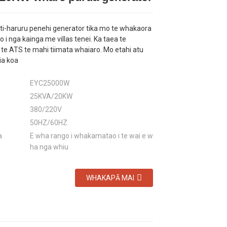
iti-haruru penehi generator tika mo te whakaora
to i nga kainga me villas tenei. Ka taea te
 te ATS te mahi tiimata whaiaro. Mo etahi atu
hia koa
EYC25000W
25KVA/20KW
380/220V
50HZ/60HZ
a
E wha rango i whakamatao i te wai e w
ha nga whiu
WHAKAPĀ MAI