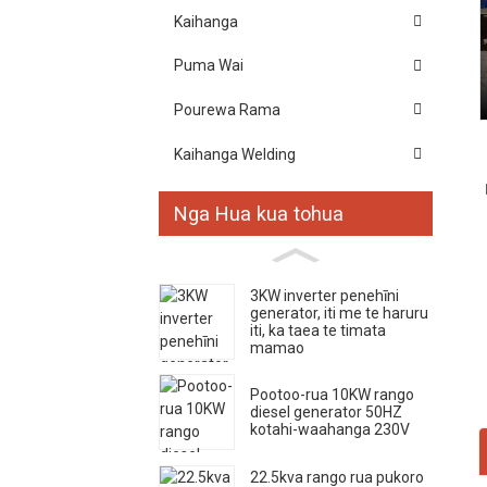
Kaihanga
Puma Wai
Pourewa Rama
Kaihanga Welding
Nga Hua kua tohua
3KW inverter penehīni
generator, iti me te haruru
iti, ka taea te timata
mamao
Pootoo-rua 10KW rango
diesel generator 50HZ
kotahi-waahanga 230V
22.5kva rango rua pukoro