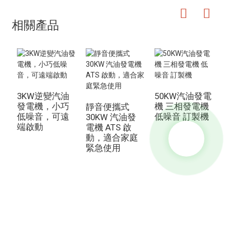
電池容量
12V45AH
其他
相關產品
噪音
80分貝/7米
尺寸
1160x725x850毫米
淨重
298公斤
3KW逆變汽油
50KW汽油發電
發電機，小巧
機 三相發電機
靜音便攜式
低噪音，可遠
低噪音 訂製機
30KW 汽油發
端啟動
電機 ATS 啟
動，適合家庭
緊急使用
詢價單