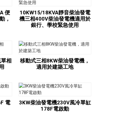
A 便
10KW15/18KVA靜音柴油發電
動，
機三相400V柴油發電機適用於
銀行、學校緊急使用
流單相
移動式三相8KW柴油發電機，
院用
適用於建築工地
F 電
3KW柴油發電機230V風冷單缸
178F電啟動