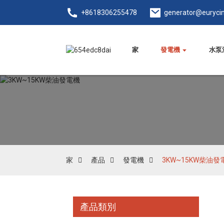
+8618306255478
generator@euryci
家
發電機
水泵
家
產品
發電機
3KW~15KW柴油發
產品類別