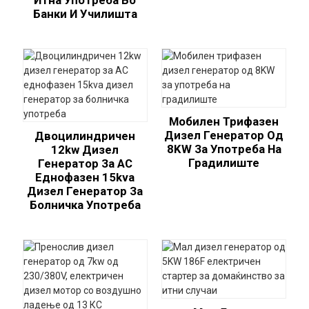
Итна Употреба Во
Банки И Училишта
Мобилен Трифазен
Дизел Генератор Од
Двоцилиндричен
8KW За Употреба На
12kw Дизел
Градилиште
Генератор За AC
Еднофазен 15kva
Дизел Генератор За
Болничка Употреба