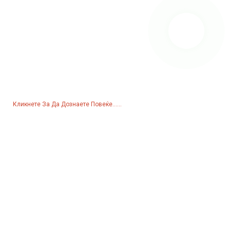
Барање За Ценовник
За информации во врска со нашите производи или ценовник, ве
молиме оставете ни ја вашата е-пошта и ние ќе ве
контактираме во рок од 24 часа.
Кликнете За Да Дознаете Повеќе......
Производи
Генератор
Водна пумпа
Кула за осветлување
Генератор за заварување
Додаток