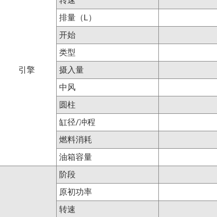
转速
排量（L）
开始
类型
引擎
摄入量
中风
圆柱
缸径/冲程
燃料消耗
油箱容量
阶段
原初功率
转速