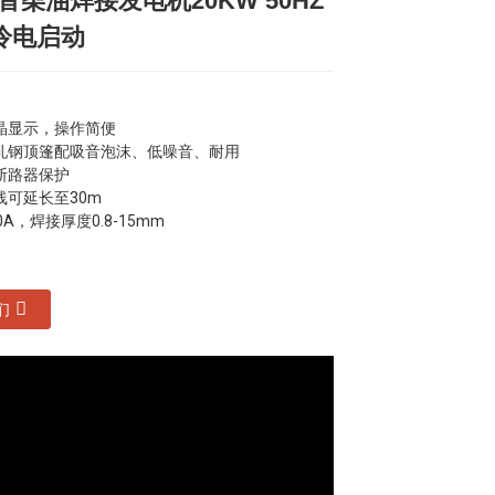
静音柴油焊接发电机20KW 50HZ
Loading...
Loading...
Loading...
Loading...
冷电启动
晶显示，操作简便
轧钢顶篷配吸音泡沫、低噪音、耐用
断路器保护
线可延长至30m
A，焊接厚度0.8-15mm
们