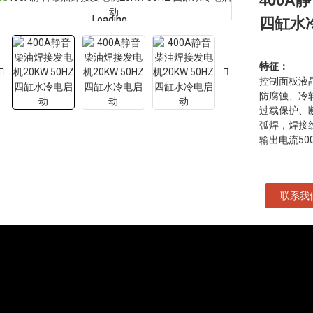
400A
Loading...
Loading...
四缸水
特征：
控制面板液
防腐蚀、冷
过载保护、
弧焊，焊接
输出电流500
联系我