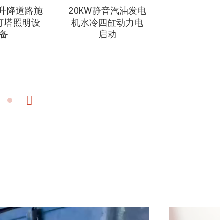
升降道路施
20KW静音汽油发电
风冷双缸
灯塔照明设
机水冷四缸动力电
15KW汽
备
启动
3000rpm