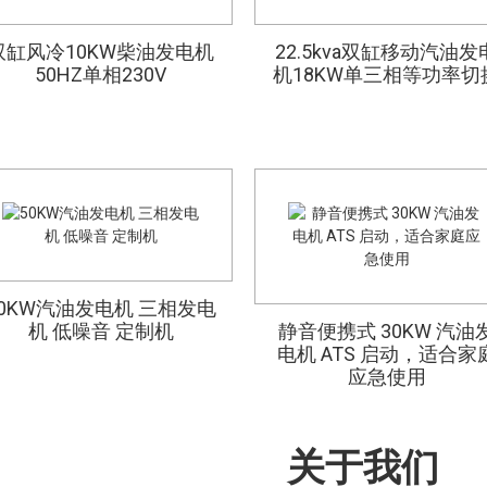
拖车手抬7米移动照明灯
双缸风冷10KW柴油发电机
400A静音柴油焊接发
22.5kva双缸移动汽油发
夜间工地灯塔移动牵
本田GX690汽油机水
25kva 焊机发电机 500A
柴油机高扬程铸铁泵，
50HZ单相230V
机18KW单三相等功率切
塔 按需定制
照明车LED工程应急灯
机20KW 50HZ 四缸水
应急消防自吸泵
口径2英寸、3英寸、4英
柴油发电机 弧光三相潍
电启动
寸，不同扬程流量
柴发电机
50KW汽油发电机 三相发电
2.5英寸柴油机便携式消
160A交流焊接汽油发电
6英寸柴油水泵15马力
机 低噪音 定制机
静音便携式 30KW 汽油
机轻型汽油发动机手册
工厂4*1000w便携式卤
防泵自吸式快速
启动风冷柴油机
电机 ATS 启动，适合家
素路灯汽油发电机照明
应急使用
塔
关于我们