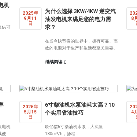
电机
为什么选择 3KW/4KW 逆变汽
2025年
20
9月11
8
油发电机来满足您的电力需
日
求？
提供可
在当今快节奏的世界中，拥有可靠、高
效的电源对于生产和生活都至关重要。
继续阅读
率
6寸柴油机水泵油耗太高？10
2025年
20
5月15
4
个实用省油技巧
日
发电机
欧亿信6寸柴油机水泵，大流量
续使
180m³/h，扬程...