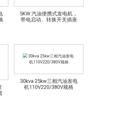
电
电
引
泵
便携式消防泵3英寸90米
4米自动升降道路施工升
便携式300A柴油中频焊
5KW 汽油便携式发电机，
65毫米口径
换
带电启动、转换开关插座
柴油发电机 220
塔
冷
扬程192F柴油机机电启
接发电机双缸风冷
降灯塔照明设备
发动机消防
便携式柴油发
动13HP
70-8
启动，型号：EY
30kva 25kw三相汽油发电
20KW静音汽
电
灌溉排水大流量柴油水
3英寸柴油水泵
发
机110V220/380V规格
四缸动力
泵，4寸10HP风冷单缸
动28米扬程
庭