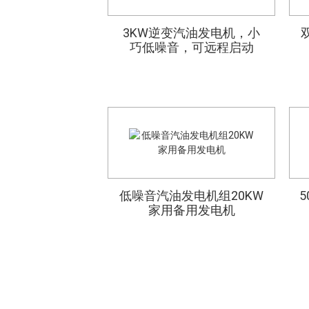
500A 静音柴油焊接发电
大流量柴油机水泵电启
3KW逆变汽油发电机，小
中国制造的移动拖车灯
巧低噪音，可远程启动
动28米扬程60m³/h
机 - 强劲而安静
塔，配有可扩展的7米柴
油发电机，移动灯塔价
格
低噪音汽油发电机组20KW
便携式2.5英寸本田汽油
家用备用发电机
250A柴油交流焊接发电
发动机消防泵真空自吸
手摇升降杆 手推式移动
机便携式移动式风冷柴
照明车 防倒车支腿 防风
油发动机
淹工作灯