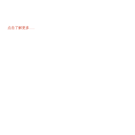
如需了解我们的产品或价格表，请留下您的电子邮件，我们将在 24 小
时内与您联系。
点击了解更多......
产品
发电机
水泵
照明塔
焊接发电机
配饰
社交媒体
Facebook
YouTube