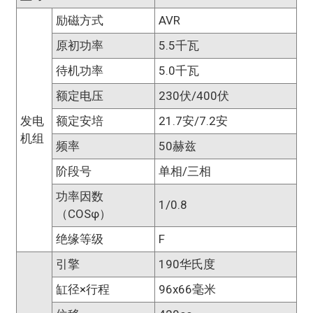
励磁方式
AVR
原初功率
5.5千瓦
待机功率
5.0千瓦
额定电压
230伏/400伏
发电
额定安培
21.7安/7.2安
机组
频率
50赫兹
阶段号
单相/三相
功率因数
1/0.8
（COSφ）
绝缘等级
F
引擎
190华氏度
缸径×行程
96x66毫米