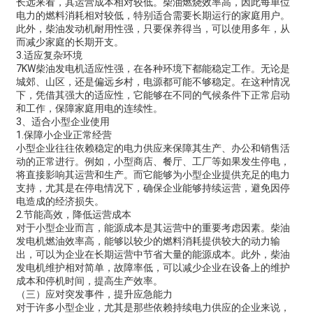
长远来看，其运营成本相对较低。柴油燃烧效率高，因此每单位
电力的燃料消耗相对较低，特别适合需要长期运行的家庭用户。
此外，柴油发动机耐用性强，只要保养得当，可以使用多年，从
而减少家庭的长期开支。
3.适应复杂环境
7KW柴油发电机适应性强，在各种环境下都能稳定工作。无论是
城郊、山区，还是偏远乡村，电源都可能不够稳定。在这种情况
下，凭借其强大的适应性，它能够在不同的气候条件下正常启动
和工作，保障家庭用电的连续性。
3、适合小型企业使用
1.保障小企业正常经营
小型企业往往依赖稳定的电力供应来保障其生产、办公和销售活
动的正常进行。例如，小型商店、餐厅、工厂等如果发生停电，
将直接影响其运营和生产。而它能够为小型企业提供充足的电力
支持，尤其是在停电情况下，确保企业能够持续运营，避免因停
电造成的经济损失。
2.节能高效，降低运营成本
对于小型企业而言，能源成本是其运营中的重要考虑因素。柴油
发电机燃油效率高，能够以较少的燃料消耗提供较大的动力输
出，可以为企业在长期运营中节省大量的能源成本。此外，柴油
发电机维护相对简单，故障率低，可以减少企业在设备上的维护
成本和停机时间，提高生产效率。
（三）应对突发事件，提升应急能力
对于许多小型企业，尤其是那些依赖持续电力供应的企业来说，