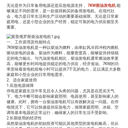
无论是作为日常备用电源还是应急电源支持，
7KW柴油发电机
能
够满足不同的需求，是一款值得购买的备用发电机。在现代社
会，电力是日常生活和生产活动的重要基础保障。无论是日常家
庭用电，还是小型企业的生产经营，稳定可靠的电力供应都至关
重要。
一、工作原理及性能特点
7KW柴油发电机是一种以柴油为燃料，由单缸风冷四冲程内燃机
驱动发电的设备。柴油作为燃料，能量密度高，能够提供持续稳
定的电力输出。与汽油发电机相比，柴油发电机通常燃油效率更
高，能够更长时间地提供稳定的电力供应，经济省油。7KW的功
率意味着发电机组每小时可以提供7千瓦的电力，足以满足大多数
家庭和小型企业的日常用电需求。
2、适合家庭使用
1.应急电源保障
停电是家庭生活中常见且令人头疼的问题，尤其是在恶劣天气
下。电力中断可能会影响家庭照明、电器使用，甚至影响家人的
健康。此时，拥有一台柴油发电机可以有效解决这一问题。在停
电情况下，它可以快速提供应急电力，保障家庭照明、冰箱、空
调等基本电器的正常运行，确保家人的日常生活不受影响。
2.长期使用的经济性
虽然柴油发电机的初始投资可能比其他类型的发电机略高，但从