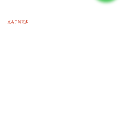
如需了解我们的产品或价格表，请留下您的电子邮件，我们将在 24 小
时内与您联系。
点击了解更多......
产品
发电机
水泵
照明塔
焊接发电机
配饰
社交媒体
Facebook
YouTube