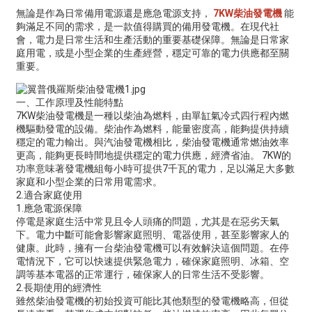
無論是作為日常備用電源還是應急電源支持，
7KW柴油發電機
能
夠滿足不同的需求，是一款值得購買的備用發電機。在現代社
會，電力是日常生活和生產活動的重要基礎保障。無論是日常家
庭用電，或是小型企業的生產經營，穩定可靠的電力供應都至關
重要。
一、工作原理及性能特點
7KW柴油發電機是一種以柴油為燃料，由單缸氣冷式四行程內燃
機驅動發電的設備。柴油作為燃料，能量密度高，能夠提供持續
穩定的電力輸出。與汽油發電機相比，柴油發電機通常燃油效率
更高，能夠更長時間地提供穩定的電力供應，經濟省油。 7KW的
功率意味著發電機組每小時可提供7千瓦的電力，足以滿足大多數
家庭和小型企業的日常用電需求。
2.適合家庭使用
1.應急電源保障
停電是家庭生活中常見且令人頭痛的問題，尤其是在惡劣天氣
下。電力中斷可能會影響家庭照明、電器使用，甚至影響家人的
健康。此時，擁有一台柴油發電機可以有效解決這個問題。在停
電情況下，它可以快速提供緊急電力，確保家庭照明、冰箱、空
調等基本電器的正常運行，確保家人的日常生活不受影響。
2.長期使用的經濟性
雖然柴油發電機的初始投資可能比其他類型的發電機略高，但從