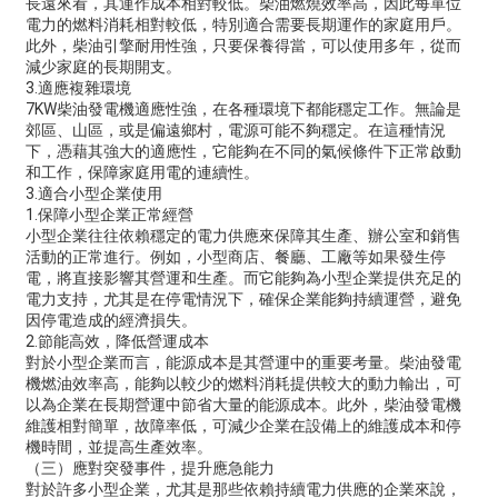
長遠來看，其運作成本相對較低。柴油燃燒效率高，因此每單位
電力的燃料消耗相對較低，特別適合需要長期運作的家庭用戶。
此外，柴油引擎耐用性強，只要保養得當，可以使用多年，從而
減少家庭的長期開支。
3.適應複雜環境
7KW柴油發電機適應性強，在各種環境下都能穩定工作。無論是
郊區、山區，或是偏遠鄉村，電源可能不夠穩定。在這種情況
下，憑藉其強大的適應性，它能夠在不同的氣候條件下正常啟動
和工作，保障家庭用電的連續性。
3.適合小型企業使用
1.保障小型企業正常經營
小型企業往往依賴穩定的電力供應來保障其生產、辦公室和銷售
活動的正常進行。例如，小型商店、餐廳、工廠等如果發生停
電，將直接影響其營運和生產。而它能夠為小型企業提供充足的
電力支持，尤其是在停電情況下，確保企業能夠持續運營，避免
因停電造成的經濟損失。
2.節能高效，降低營運成本
對於小型企業而言，能源成本是其營運中的重要考量。柴油發電
機燃油效率高，能夠以較少的燃料消耗提供較大的動力輸出，可
以為企業在長期營運中節省大量的能源成本。此外，柴油發電機
維護相對簡單，故障率低，可減少企業在設備上的維護成本和停
機時間，並提高生產效率。
（三）應對突發事件，提升應急能力
對於許多小型企業，尤其是那些依賴持續電力供應的企業來說，