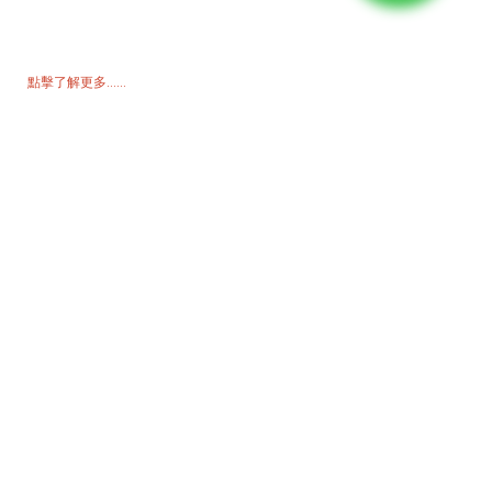
如需了解我們的產品或價格表，請留下您的電子郵件，我們將在 24 小
時內與您聯繫。
點擊了解更多......
產品
發電機
水泵浦
照明塔
焊接發電機
配件
社群媒體
Facebook
Youtube