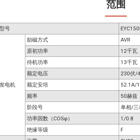
范围
型号
EYC150
励磁方式
AVR
原初功率
12千瓦
待机功率
13千瓦
额定电压
230伏/
发电机
额定安培
52.1A/1
频率
50赫兹
阶段号
单相/三
功率因数（COSφ）
1/0.8
绝缘等级
F