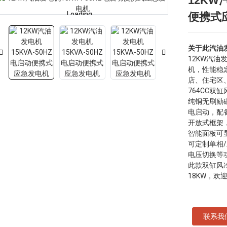
12KW
Loading...
Loading...
便携式
关于此汽油
12KW汽油
机，性能稳
店、住宅区
764CC双
纯铜无刷励磁
电启动，配备
开放式框架
智能面板可
可定制单相
电压切换等
此款双缸风冷
18KW，欢
联系我