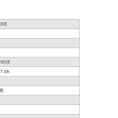
00E
400伏
7.3A
相