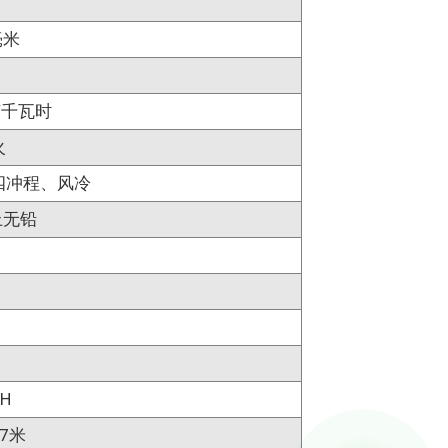
毫米
克/千瓦时
火
四冲程、风冷
上无铅
AH
/7米