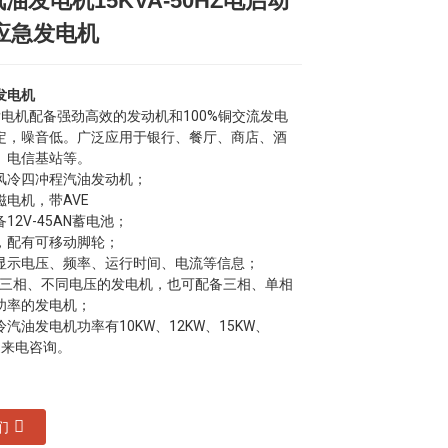
汽油发电机15KVA-50HZ电启动
Loading...
Loading...
Loading...
Loading...
应急发电机
发电机
发电机配备强劲高效的发动机和100%铜交流发电
定，噪音低。广泛应用于银行、餐厅、商店、酒
、电信基站等。
缸风冷四冲程汽油发动机；
电机，带AVE
12V-45AN蓄电池；
，配有可移动脚轮；
显示电压、频率、运行时间、电流等信息；
/三相、不同电压的发电机，也可配备三相、单相
功率的发电机；
汽油发电机功率有10KW、12KW、15KW、
迎来电咨询。
们