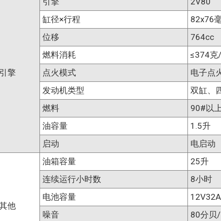
引擎
2V80
缸径×行程
82x76
位移
764cc
燃料消耗
≤374
引擎
点火模式
电子点
发动机类型
双缸、
燃料
90#以
油容量
1.5升
启动
电启动
油箱容量
25升
连续运行小时数
8小时
电池容量
12V32
其他
噪音
80分贝