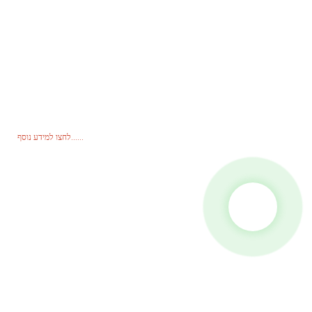
בירור לקבלת מחירון
לשאלות בנוגע למוצרים או למחירון שלנו, אנא השאירו לנו את כתובת המייל
שלכם וניצור עמכם קשר תוך 24 שעות.
לחצו למידע נוסף......
מוצרים
גֵנֵרָטוֹר
משאבת מים
מגדל תאורה
גנרטור ריתוך
אֲבִיזָר