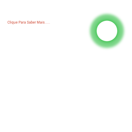
Para dúvidas sobre nossos produtos ou lista de preços, deixe seu e-
mail para nós e entraremos em contato em até 24 horas.
Clique Para Saber Mais......
Produtos
Gerador
Bomba de água
Torre de Iluminação
Gerador de soldagem
Acessório
Mídias Sociais
Facebook
YouTube