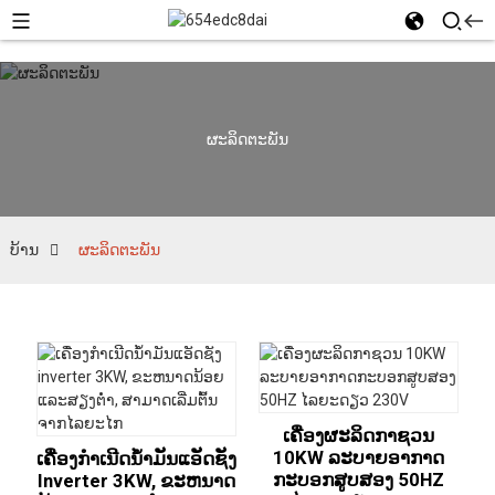
ຜະລິດຕະພັນ
ບ້ານ
ຜະລິດຕະພັນ
ເຄື່ອງຜະລິດກາຊວນ
10KW ລະບາຍອາກາດ
ເຄື່ອງກໍາເນີດນໍ້າມັນແອັດຊັງ
ກະບອກສູບສອງ 50HZ
Inverter 3KW, ຂະຫນາດ