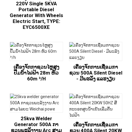
220V Single 5KVA
Portable Diesel
Generator With Wheels
Electric Start, TYPE:
EYC6500XE
ເຄື່ອງຈັກກາຊວນໄຫຼສູງ
ເຄື່ອງຈັກການເຊື່ອມກາ
ປັ໊ມນ້ໍາໄຟຟ້າ 28m ຫົວ
ຊວນ 500A Silent Diesel
60m ³/h
- ມີພະລັງ ແລະງຽບ
25kva Welder
Generator 500A ກາ
ເຄື່ອງຈັກການເຊື່ອມກາ
ຊວນພະລັງງານ Arc ສາມ
ຊວນ 400A Silent 20KW