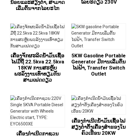
ໄລຍະດຽວ 230V
ນ້ອຍແລະສຽງຕ່ໍາ, ສາມາດ
ເລີ່ມຕົ້ນຈາກໄລຍະໄກ
ເຄື່ອງຈັກຜະລິດນໍ້າມັນເຊື້ອ
5KW Gasoline Portable
ໄຟມືຖື 22.5kva 22.5kva
Generator ມີການເລີ່ມຕົ້ນ
18KW ການສະຫຼັບ
ໄຟຟ້າ, Transfer Switch
ພະລັງງານເທົ່າທຽມກັນ
Outlet
ສາມເຟດດຽວ
ເຄື່ອງກໍາເນີດນໍ້າມັນເຊື້ອໄຟ
ສຽງຕ່ໍາຕັ້ງເຄື່ອງສໍາຮອງໃນ
ຄົວເຮືອນ 20KW
ເຄື່ອງກໍາເນີດກາຊວນ