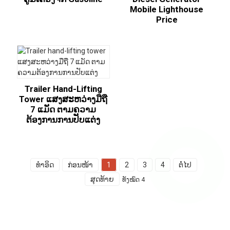
Mobile Lighthouse
Price
Trailer Hand-Lifting
Tower ແສງສະຫວ່າງມືຖື
7 ແມັດ ຕາມຄວາມ
ຕ້ອງການການປັບແຕ່ງ
ທໍາອິດ
ກ່ອນໜ້າ
1
2
3
4
ຕໍ່ໄປ
ສຸດທ້າຍ
ທັງໝົດ 4