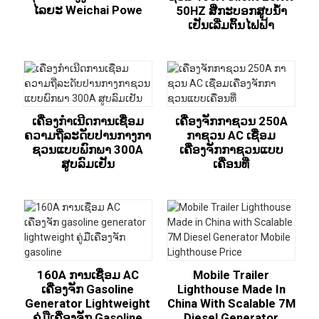
ໄລຍະ Weichai Powe
50HZ ສີ່ກະບອກສູບນ້ໍາ
ເຢັນເລີ່ມຕົ້ນໄຟຟ້າ
ເຄື່ອງກໍາເນີດການເຊື່ອມ
ເຄື່ອງຈັກກາຊວນ 250A
ຄວາມຖີ່ລະດັບປານກາງກາ
ກາຊວນ AC ເຊື່ອມ
ຊວນແບບພົກພາ 300A
ເຄື່ອງຈັກກາຊວນແບບ
ສູບລົມເຢັນ
ເຄື່ອນທີ່
160A ການເຊື່ອມ AC
Mobile Trailer
ເຄື່ອງຈັກ Gasoline
Lighthouse Made In
Generator Lightweight
China With Scalable 7M
ຄູ່ມືເຄື່ອງຈັກ Gasoline
Diesel Generator