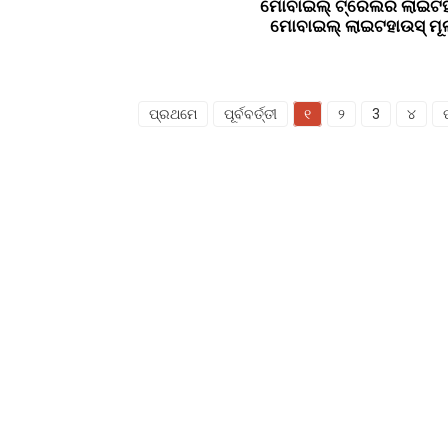
ମୋବାଇଲ୍ ଟ୍ରେଲର ଲାଇଟହ
ମୋବାଇଲ୍ ଲାଇଟହାଉସ୍ ମୂ
ପ୍ରଥମେ
ପୂର୍ବବର୍ତ୍ତୀ
୧
୨
3
୪
ଉତ୍ପାଦଗୁଡ଼ିକ
ସୋସିଆଲ ମିଡିଆ
ଜେନେରେଟର୍‍
ଫେସବୁକ୍
ପାଣି ପମ୍ପ
ୟୁଟ୍ୟୁବ୍
ଲାଇଟିଂ ଟାୱାର
ୱେଲ୍ଡିଂ ଜେନେରେଟର
ଆସେସୋରୀ