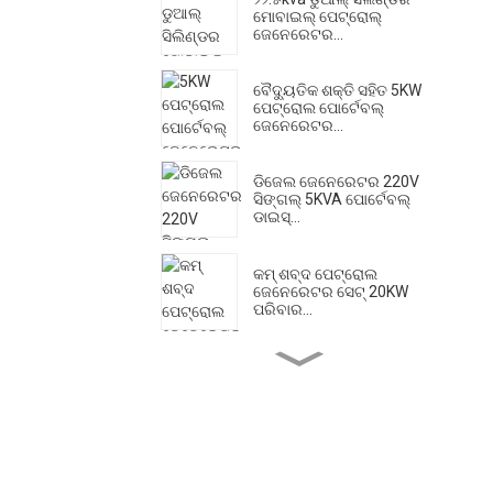
ମୋବାଇଲ୍ ପେଟ୍ରୋଲ୍
ଜେନେରେଟର...
ବୈଦ୍ୟୁତିକ ଶକ୍ତି ସହିତ 5KW
ପେଟ୍ରୋଲ ପୋର୍ଟେବଲ୍
ଜେନେରେଟର...
ଡିଜେଲ ଜେନେରେଟର 220V
ସିଙ୍ଗଲ୍ 5KVA ପୋର୍ଟେବଲ୍
ଡାଇସ୍...
କମ୍ ଶବ୍ଦ ପେଟ୍ରୋଲ
ଜେନେରେଟର ସେଟ୍ 20KW
ପରିବାର...
ଉଚ୍ଚ ପ୍ରବାହ ଡିଜେଲ ଇଞ୍ଜିନ
ପାଣି ପମ୍ପ ବୈଦ୍ୟୁତିକ ଷ୍ଟା...
500A ନୀରବ ଡିଜେଲ ୱେଲ୍ଡିଂ
ଜେନେରେଟର - ଶକ୍ତିଶାଳୀ...