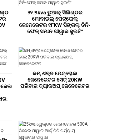
ୁଲ୍ଡ
୨୨.୫kva ଡୁଆଲ୍ ସିଲିଣ୍ଡର
ଟର
ମୋବାଇଲ୍ ପେଟ୍ରୋଲ୍
0V
ଜେନେରେଟର ୧୮KW ସିଙ୍ଗଲ୍ ତିନି-
ଫେଜ୍ ସମାନ ପାୱାର ସୁଇଚିଂ
କମ୍ ଶବ୍ଦ ପେଟ୍ରୋଲ
ଜେନେରେଟର ସେଟ୍ 20KW
0V
ପରିବାର ବ୍ୟାକଅପ୍ ଜେନେରେଟର
ଡିଜେଲ
ତ
କାର: