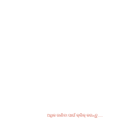
25kva ୱେଲଡର ଜେନେରେଟର
500A ଡିଜେଲ ପାୱାର ଆର୍କ ଟି...
400A ନୀରବ ଡିଜେଲ ୱେଲ୍ଡିଂ
ଜେନେରେଟର 20KW 50HZ ...
ମୂଲ୍ୟ ତାଲିକା ପାଇଁ ପଚାରିବା
ଆମର ଉତ୍ପାଦ କିମ୍ବା ମୂଲ୍ୟ ତାଲିକା ବିଷୟରେ
ପଚାରିବା ପାଇଁ, ଦୟାକରି ଆପଣଙ୍କ ଇମେଲ୍ ଆମକୁ
ପଠାନ୍ତୁ ଏବଂ ଆମେ 24 ଘଣ୍ଟା ମଧ୍ୟରେ
ଯୋଗାଯୋଗ କରିବୁ।
ଅଧିକ ଜାଣିବା ପାଇଁ କ୍ଲିକ୍ କରନ୍ତୁ......