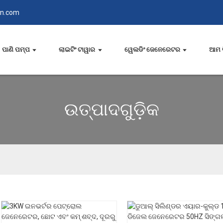
in.com
ପାଣି ପମ୍ପ
ଲାଇଟିଂ ଟାୱାର
ୱେଲଡିଂ ଜେନେରେଟର
ଆମ 
ଉତ୍ପାଦଗୁଡ଼ିକ