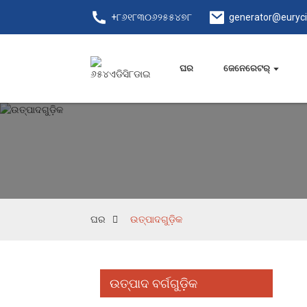
+୮୬୧୮୩୦୬୨୫୫୪୭୮
generator@euryc
ଘର
ଜେନେରେଟର୍‍
ଘର
ଉତ୍ପାଦଗୁଡ଼ିକ
ଉତ୍ପାଦ ବର୍ଗଗୁଡ଼ିକ