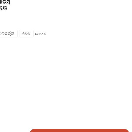
ାଉସ୍
ଲ୍ୟ
ପରବର୍ତ୍ତୀ
ଶେଷ
ମୋଟ ୪
ଆମ ସହିତ ଯୋଗାଯୋଗ କରନ୍ତୁ
ଗ୍ରୁପ୍ 18, ଲୁବେଇ ଗ୍ରାମ, ଲିଲି ଟାଉନ୍, ୱୁଜିଆଙ୍ଗ୍
ଜିଲ୍ଲା, ସୁଜୋ ସହର, ଜିଆଙ୍ଗସୁ ପ୍ରଦେଶ, ଚୀନ୍
generator@eurycin.com
+୮୬୧୮୩୦୬୨୫୫୪୭୮