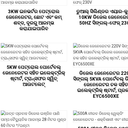
3KW ଇନଭର୍ଟର ପେଟ୍ରୋଲ
ଡୁଆଲ୍ ସିଲିଣ୍ଡର ଏୟାର-କ
ଜେନେରେଟର, ଛୋଟ ଏବଂ କମ୍
10KW ଡିଜେଲ ଜେନେରେ
ଶବ୍ଦ, ଦୂରରୁ ଆରମ୍ଭ
50HZ ସିଙ୍ଗଲ୍-ଫେଜ୍ 23
କରାଯାଇପାରିବ
5KW ପେଟ୍ରୋଲ ପୋର୍ଟେବଲ୍
ଜେନେରେଟର ସହିତ ଇଲେକ୍ଟ୍ରିକ୍
ଡିଜେଲ ଜେନେରେଟର 22
ଷ୍ଟାର୍ଟ, ଟ୍ରାନ୍ସଫର ସ୍ୱିଚ୍
ସିଙ୍ଗଲ୍ 5KVA ପୋର୍ଟେବଲ୍ 
ଆଉଟଲେଟ୍
ଜେନେରେଟର ଚକ ସହି
ଇଲେକ୍ଟ୍ରିକ୍ ଷ୍ଟାର୍ଟ, ପ୍ର
EYC6500XE