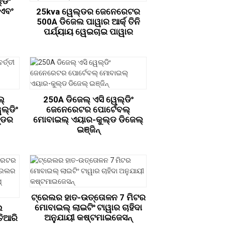
ଡିଂ
 ଏବଂ
25kva ୱେଲ୍ଡର ଜେନେରେଟର
500A ଡିଜେଲ ପାୱାର ଆର୍କ୍ ତିନି
ପର୍ଯ୍ୟାୟ ୱେଇଚାଇ ପାୱାର
ଲ୍
250A ଡିଜେଲ୍ ଏସି ୱେଲ୍ଡିଂ
େଲ୍ଡିଂ
ଜେନେରେଟର ପୋର୍ଟେବଲ୍
୍ଡର
ମୋବାଇଲ୍ ଏୟାର-କୁଲ୍ଡ ଡିଜେଲ୍
ଇଞ୍ଜିନ୍
ଟ୍ରେଲର ହାତ-ଉତ୍ତୋଳନ 7 ମିଟର
ମୋବାଇଲ୍ ଲାଇଟିଂ ଟାୱାର ଚାହିଦା
ଲ
ଅନୁଯାୟୀ କଷ୍ଟମାଇଜେସନ୍
ିଆରି