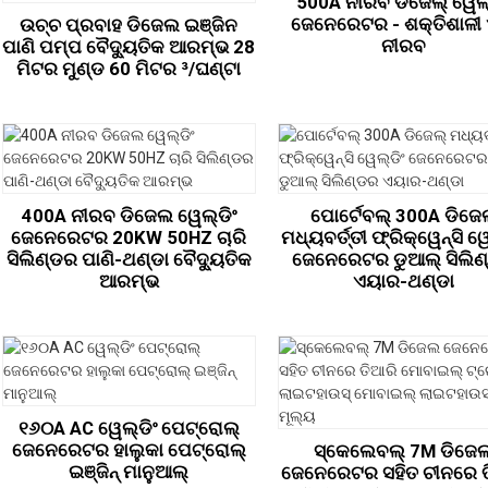
500A ନୀରବ ଡିଜେଲ୍ ୱେଲ୍
ଜେନେରେଟର - ଶକ୍ତିଶାଳୀ
ଉଚ୍ଚ ପ୍ରବାହ ଡିଜେଲ ଇଞ୍ଜିନ
ନୀରବ
ପାଣି ପମ୍ପ ବୈଦ୍ୟୁତିକ ଆରମ୍ଭ 28
ମିଟର ମୁଣ୍ଡ 60 ମିଟର ³/ଘଣ୍ଟା
400A ନୀରବ ଡିଜେଲ ୱେଲ୍ଡିଂ
ପୋର୍ଟେବଲ୍ 300A ଡିଜେ
ଜେନେରେଟର 20KW 50HZ ଚାରି
ମଧ୍ୟବର୍ତ୍ତୀ ଫ୍ରିକ୍ୱେନ୍ସି ୱ
ସିଲିଣ୍ଡର ପାଣି-ଥଣ୍ଡା ବୈଦ୍ୟୁତିକ
ଜେନେରେଟର ଡୁଆଲ୍ ସିଲିଣ
ଆରମ୍ଭ
ଏୟାର-ଥଣ୍ଡା
୧୬୦A AC ୱେଲ୍ଡିଂ ପେଟ୍ରୋଲ୍
ଜେନେରେଟର ହାଲୁକା ପେଟ୍ରୋଲ୍
ସ୍କେଲେବଲ୍ 7M ଡିଜେ
ଇଞ୍ଜିନ୍ ମାନୁଆଲ୍
ଜେନେରେଟର ସହିତ ଚୀନରେ ତ