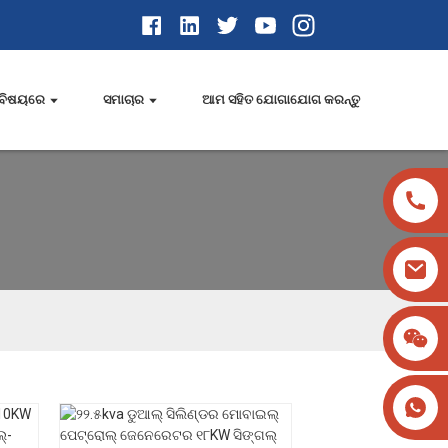
ବିଷୟରେ
ସମାଚାର
ଆମ ସହିତ ଯୋଗାଯୋଗ କରନ୍ତୁ