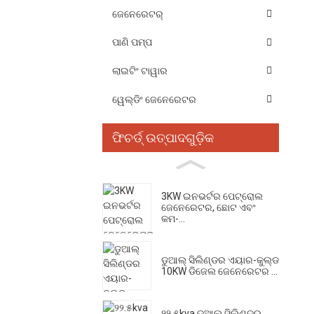
ଜେନେରେଟର୍‍
ପାଣି ପମ୍ପ
ଲାଇଟିଂ ଟାୱାର
ୱେଲ୍ଡିଂ ଜେନେରେଟର
ଫିଚର୍ଡ୍ ଉତ୍ପାଦଗୁଡ଼ିକ
3KW ଇନଭର୍ଟର ପେଟ୍ରୋଲ
ଜେନେରେଟର, ଛୋଟ ଏବଂ
କମ-...
ଡୁଆଲ୍ ସିଲିଣ୍ଡର ଏୟାର-କୁଲ୍ଡ
10KW ଡିଜେଲ ଜେନେରେଟର ...
୨୨.୫kva ଡୁଆଲ୍ ସିଲିଣ୍ଡର