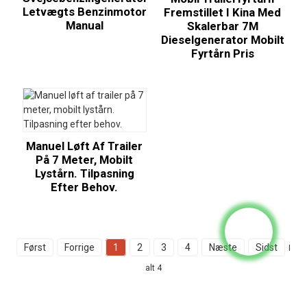
Letvægts Benzinmotor
Fremstillet I Kina Med
Manual
Skalerbar 7M
Dieselgenerator Mobilt
Fyrtårn Pris
Manuel Løft Af Trailer
På 7 Meter, Mobilt
Lystårn. Tilpasning
Efter Behov.
Først
Forrige
1
2
3
4
Næste
Sidst
I
alt 4