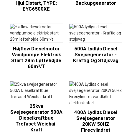
Hjul Elstart, TYPE:
Backupgenerator
EYC6500XE
Højflow Dieselmotor
500A Lydløs Diesel
Vandpumpe Elektrisk
Svejsegenerator -
Start 28m Løftehøjde
Kraftig Og Støjsvag
60m³/t
25kva
Svejsegenerator 500A
400A Lydløs Diesel
Dieselkraftbue
Svejsegenerator
Trefaset Weichai-
20KW 50HZ
Kraft
Firecylindret