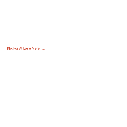
Forespørgsel Om Prisliste
For forespørgsler om vores produkter eller prisliste, bedes du
venligst give os din e-mail, og vi vil kontakte dig inden for 24 timer.
Klik For At Lære Mere......
Produkter
Generator
Vandpumpe
Lystårn
Svejsegenerator
Tilbehør
Sociale Medier