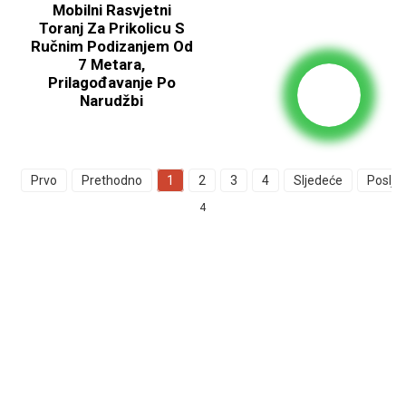
Mobilni Rasvjetni
Toranj Za Prikolicu S
Ručnim Podizanjem Od
7 Metara,
Prilagođavanje Po
Narudžbi
Prvo
Prethodno
1
2
3
4
Sljedeće
Posljed
4
Upit Za Cjenovnik
Za upite o našim proizvodima ili cjenovniku, molimo vas da nam
ostavite svoju e-mail adresu i mi ćemo vas kontaktirati u roku od 24
sata.