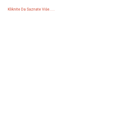
Kliknite Da Saznate Više......
Proizvodi
Generator
Vodena pumpa
Rasvjetni toranj
Generator za zavarivanje
Dodatak
Društvene Mreže
Facebook
YouTube
Kontaktirajte Nas
Grupa 18, selo Lubei, grad Lili, okrug Wujiang, grad Suzhou,