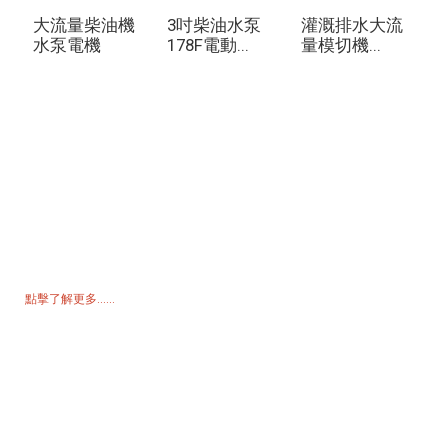
大流量柴油機
3吋柴油水泵
灌溉排水大流
水泵電機
178F電動...
量模切機...
詢價單
如需了解我們的產品或價格表，請留下您的電子郵件，我們將在 24 小
時內與您聯繫。
點擊了解更多......
產品
發電機
水泵浦
照明塔