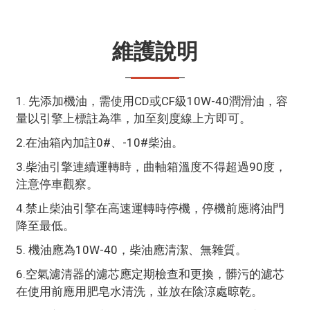
維護說明
1. 先添加機油，需使用CD或CF級10W-40潤滑油，容
量以引擎上標註為準，加至刻度線上方即可。
2.在油箱內加註0#、-10#柴油。
3.柴油引擎連續運轉時，曲軸箱溫度不得超過90度，
注意停車觀察。
4.禁止柴油引擎在高速運轉時停機，停機前應將油門
降至最低。
5. 機油應為10W-40，柴油應清潔、無雜質。
6.空氣濾清器的濾芯應定期檢查和更換，髒污的濾芯
在使用前應用肥皂水清洗，並放在陰涼處晾乾。