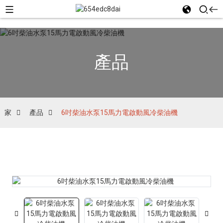
產品
家
產品
6吋柴油水泵15馬力電啟動風冷柴油機