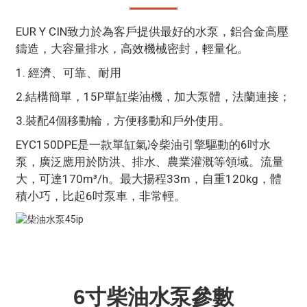
EUR Y CIN致力於為客戶提供最好的水泵，鋁合金高壓
鑄造，大容量排水，高效機械密封，輕量化。
1. 經濟、可靠、耐用
2.結構簡單，15P單缸柴油機，加大泵體，法蘭連接；
3.裝配4個移動輪，方便移動和戶外使用。
EYC150DPE是一款單缸氣冷柴油引擎驅動的6吋水
泵，廣泛應用於防洪、排水、農業灌溉等領域。流量
大，可達170m³/h。最大揚程33m，自重120kg，體
積小巧，比起6吋泵車，非常輕。
6寸柴油水泵參數