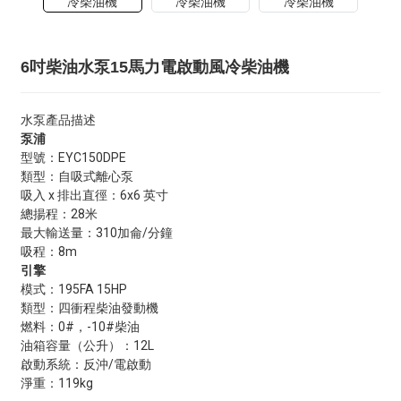
6吋柴油水泵15馬力電啟動風冷柴油機
水泵產品描述
泵浦
型號：EYC150DPE
類型：自吸式離心泵
吸入 x 排出直徑：6x6 英寸
總揚程：28米
最大輸送量：310加侖/分鐘
吸程：8m
引擎
模式：195FA 15HP
類型：四衝程柴油發動機
燃料：0#，-10#柴油
油箱容量（公升）：12L
啟動系統：反沖/電啟動
淨重：119kg