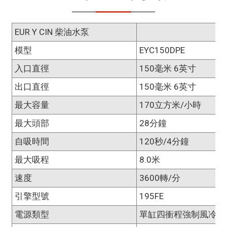
EUR Y CIN 柴油水泵
模型
EYC150DPE
入口直徑
150毫米 6英寸
出口直徑
150毫米 6英寸
最大容量
170立方米/小時
最大頭部
28分鐘
自吸時間
120秒/4分鐘
最大吸程
8.0米
速度
3600轉/分
引擎型號
195FE
電源類型
單缸四衝程強制風冷