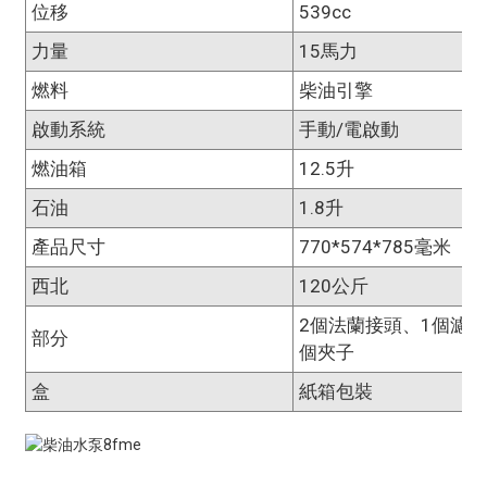
位移
539cc
力量
15馬力
燃料
柴油引擎
啟動系統
手動/電啟動
燃油箱
12.5升
石油
1.8升
產品尺寸
770*574*785毫米
西北
120公斤
2個法蘭接頭、1個濾網
部分
個夾子
盒
紙箱包裝