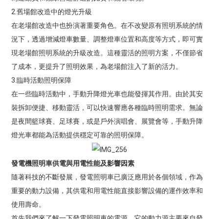
2.舊場館改造中的燈光升級
在老場館改造中也扮演著重要角色。在不改變原有照明系統的情
況下，透過增減燈車數量、調整燈車位置和高度等方式，即可實
現老場館照明系統的升級改造。這種靈活的照明方案，不僅節省
了成本，更提升了照明效果，為老場館注入了新的活力。
3.臨時活動照明保障
在一些臨時活動中，手動升降燈光車也能發揮其作用。由於其安
裝拆卸便捷、移動靈活，可以快速響應各種臨時照明需求。無論
是夜間籃球賽、足球賽，或是戶外演唱會、展覽會等，手動升降
燈光車都能為活動提供穩定可靠的照明保障。
發電機照明車供電與用電性能及影響因素
隨著科技的不斷發展，發電照明車已廣泛應用於各個領域，作為
重要的動力設備，其供電和用電性能直接影響設備的運作效率和
使用壽命。
首先我們來了解一下發電照明車的電源。它的動力源主要來自發