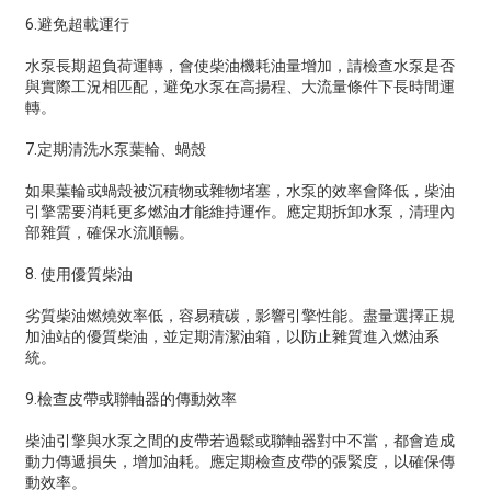
6.避免超載運行
水泵長期超負荷運轉，會使柴油機耗油量增加，請檢查水泵是否
與實際工況相匹配，避免水泵在高揚程、大流量條件下長時間運
轉。
7.定期清洗水泵葉輪、蝸殼
如果葉輪或蝸殼被沉積物或雜物堵塞，水泵的效率會降低，柴油
引擎需要消耗更多燃油才能維持運作。應定期拆卸水泵，清理內
部雜質，確保水流順暢。
8. 使用優質柴油
劣質柴油燃燒效率低，容易積碳，影響引擎性能。盡量選擇正規
加油站的優質柴油，並定期清潔油箱，以防止雜質進入燃油系
統。
9.檢查皮帶或聯軸器的傳動效率
柴油引擎與水泵之間的皮帶若過鬆或聯軸器對中不當，都會造成
動力傳遞損失，增加油耗。應定期檢查皮帶的張緊度，以確保傳
動效率。