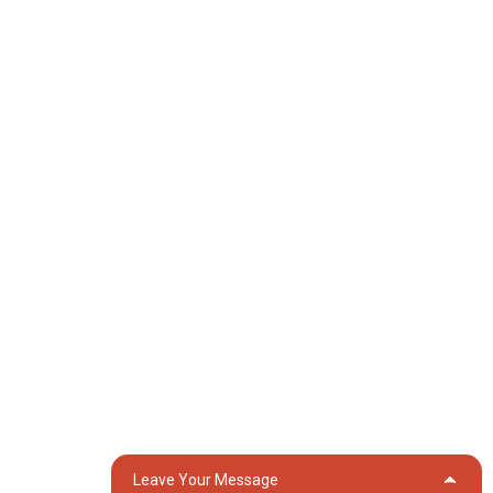
照明塔
焊接發電機
配件
社群媒體
Facebook
Youtube
聯絡我們
集團 18, Lubei Village, Lili Town, Wujiang District, Suzhou City,
Jiangsu Province, China
generator@eurycin.com
+8618306255478
Leave Your Message
版權所有 © 2024 保留所有權利
網站地圖
熱門部落格