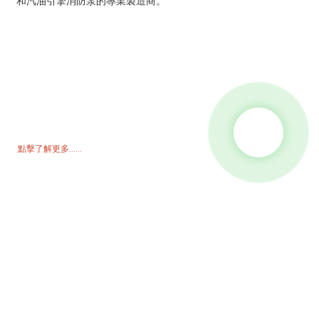
和汽油引擎消防泵的專業製造商。
詢價單
如需了解我們的產品或價格表，請留下您的電子郵件，我們將在 24 小
時內與您聯繫。
點擊了解更多......
產品
發電機
水泵浦
照明塔
焊接發電機
配件