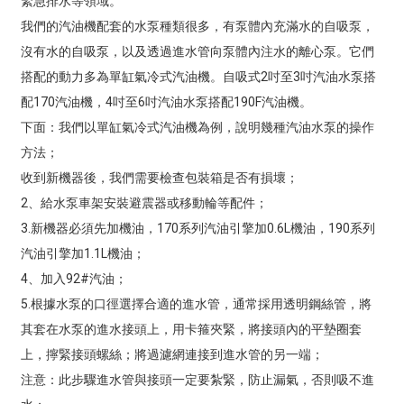
緊急排水等領域。
我們的汽油機配套的水泵種類很多，有泵體內充滿水的自吸泵，
沒有水的自吸泵，以及透過進水管向泵體內注水的離心泵。它們
搭配的動力多為單缸氣冷式汽油機。自吸式2吋至3吋汽油水泵搭
配170汽油機，4吋至6吋汽油水泵搭配190F汽油機。
下面：我們以單缸氣冷式汽油機為例，說明幾種汽油水泵的操作
方法；
收到新機器後，我們需要檢查包裝箱是否有損壞；
2、給水泵車架安裝避震器或移動輪等配件；
3.新機器必須先加機油，170系列汽油引擎加0.6L機油，190系列
汽油引擎加1.1L機油；
4、加入92#汽油；
5.根據水泵的口徑選擇合適的進水管，通常採用透明鋼絲管，將
其套在水泵的進水接頭上，用卡箍夾緊，將接頭內的平墊圈套
上，擰緊接頭螺絲；將過濾網連接到進水管的另一端；
注意：此步驟進水管與接頭一定要紮緊，防止漏氣，否則吸不進