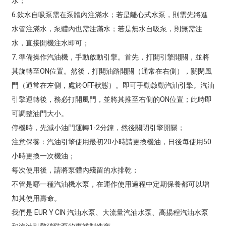
水；
6.飲水自吸泵需在泵體內注滿水；若是離心式水泵，則需先將進
水管注滿水，泵體內也需注滿水；若是無水自吸泵，則無需注
水，直接開機注水即可；
7. 準備操作汽油機，手動啟動引擎。首先，打開引擎開關，並將
其旋轉至ON位置。然後，打開油路開關（通常在右側），關閉風
門（通常在左側，處於OFF狀態）。即可手動啟動汽油引擎。汽油
引擎運轉後，務必打開風門，並將其推至右側的ON位置；此時即
可調整油門大小。
停機時，先減小油門運轉1-2分鐘，然後關閉引擎開關；
注意保養：汽油引擎使用最初20小時請更換機油，日後每使用50
小時更換一次機油；
每次使用後，請將泵體內殘留的水排乾；
不管是哪一種汽油機水泵，在運作使用過程中定期保養都可以增
加其使用壽命。
我們是 EUR Y CIN 汽油水泵、大流量汽油水泵、高揚程汽油水泵