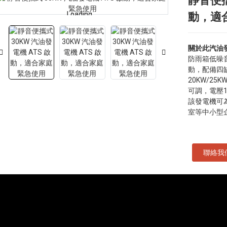
靜音便攜
Loading...
Loading...
動，適
關於此汽油
防雨箱低噪
動，配備四
20KW/25
可調，電壓11
該發電機可
室等中小型
聯絡我