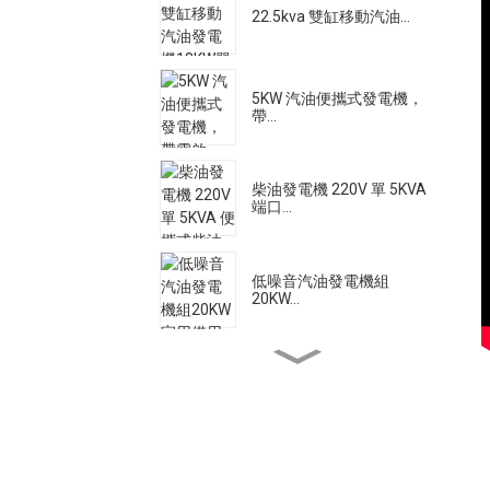
22.5kva 雙缸移動汽油...
5KW 汽油便攜式發電機，
帶...
柴油發電機 220V 單 5KVA
端口...
低噪音汽油發電機組
20KW...
大流量柴油機水泵電機
500A 靜音柴油焊接發電
機...