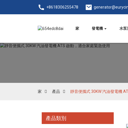
+8618306255478
generator@euryci
家
發電機
水泵
家
產品
靜音便攜式 30KW 汽油發電機 
產品類別