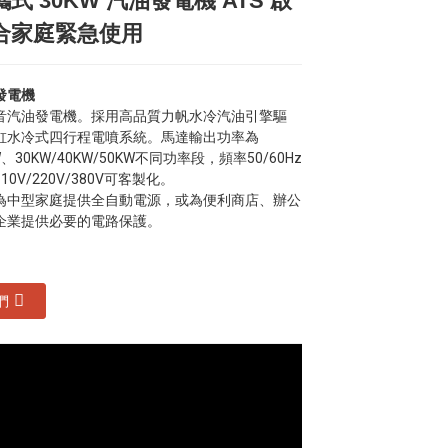
式 30KW 汽油發電機 ATS 啟
Loading...
Loading...
Loading...
Loading...
合家庭緊急使用
發電機
音汽油發電機。採用高品質力帆水冷汽油引擎驅
缸水冷式四行程電噴系統。馬達輸出功率為
KW、30KW/40KW/50KW不同功率段，頻率50/60Hz
0V/220V/380V可客製化。
為中型家庭提供全自動電源，或為便利商店、辦公
企業提供必要的電路保護。
們