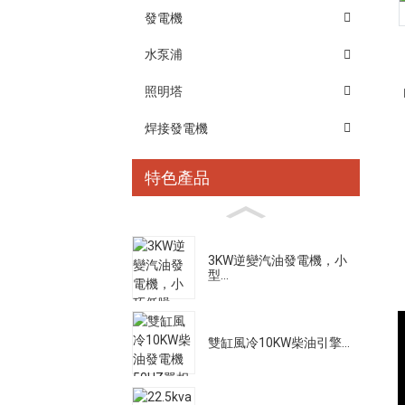
發電機
水泵浦
照明塔
焊接發電機
特色產品
3KW逆變汽油發電機，小
型...
雙缸風冷10KW柴油引擎...