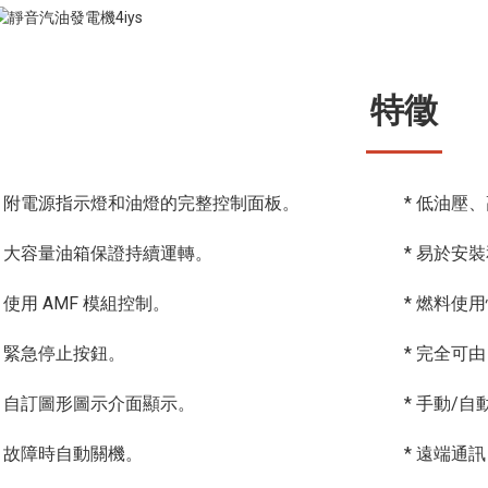
特徵
* 附電源指示燈和油燈的完整控制面板。
* 低油壓
* 大容量油箱保證持續運轉。
* 易於安
* 使用 AMF 模組控制。
* 燃料使
* 緊急停止按鈕。
* 完全可由
* 自訂圖形圖示介面顯示。
* 手動/
* 故障時自動關機。
* 遠端通訊（