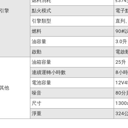
燃料消耗
≤37
引擎
點火模式
電子
引擎類型
直列
燃料
90#
油容量
3.0升
啟動
電啟
油箱容量
25升
連續運轉小時數
8小時
電池容量
12V4
其他
噪音
80分
尺寸
1300
淨重
324