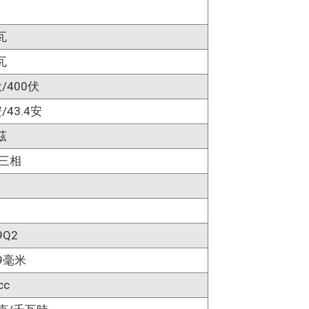
瓦
瓦
伏/400伏
/43.4安
茲
/三相
9Q2
79毫米
cc