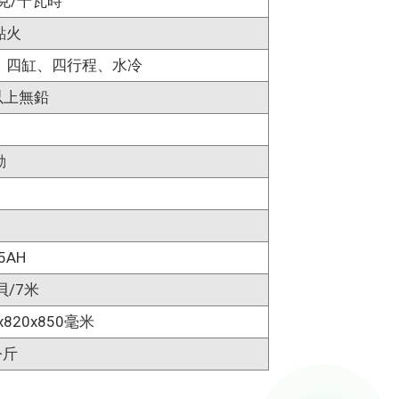
4克/千瓦時
點火
、四缸、四行程、水冷
以上無鉛
動
5AH
貝/7米
x820x850毫米
公斤