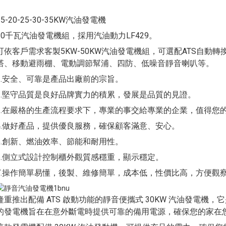
15-20-25-30-35KW汽油發電機
30千瓦汽油發電機組，採用汽油動力LF429。
可依客戶需求客製5KW-50KW汽油發電機組，可選配ATS自動
塔、移動避雨棚、電動調節幫浦、四防、低噪音靜音喇叭等。
1.安全、可靠是產品出廠前的宗旨。
2.堅守品質是良好品牌實力的積累，發展是品質的見證。
3.在嚴格的生產流程要求下，專業的事交給專業的企業，值得您
4.做好產品，提供優良服務，確保顧客滿意、安心。
5.創新、燃油效率、節能和耐用性。
6.側立式設計控制櫃外觀質感穩重，顯示穩定。
7.操作簡單易懂，後製、維修簡單，成本低，性價比高，方便觀
隆重推出配備 ATS 啟動功能的靜音便攜式 30KW 汽油發電
的發電機旨在在意外斷電時提供可靠的備用電源，確保您的家在