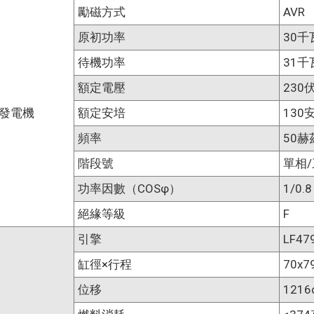
勵磁方式
AVR
原初功率
30千
待機功率
31千
額定電壓
230
發電機
額定安培
130安
頻率
50赫
階段號
單相
功率因數（COSφ）
1/0.8
絕緣等級
F
引擎
LF47
缸徑×行程
70x
位移
1216