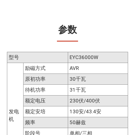
参数
型号
EYC36000W
励磁方式
AVR
原初功率
30千瓦
待机功率
31千瓦
额定电压
230伏/400伏
发电
额定安培
130安/43.4安
机
频率
50赫兹
阶段号
单相/三相