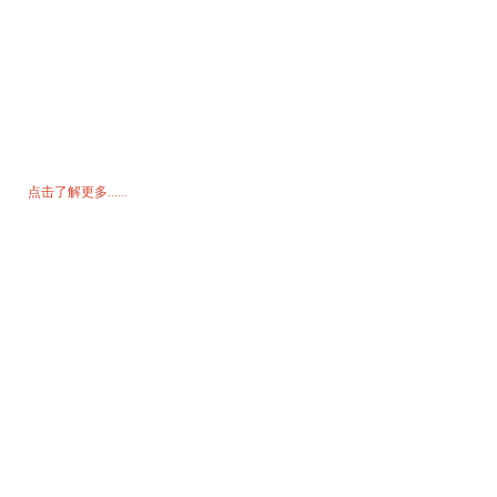
询价单
如需了解我们的产品或价格表，请留下您的电子邮件，我们将在 24 小
时内与您联系。
点击了解更多......
产品
发电机
水泵
照明塔
焊接发电机
配饰
社交媒体