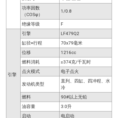
功率因数
1/0.8
（COSφ）
绝缘等级
F
引擎
LF479Q2
缸径×行程
70x79毫米
位移
1216cc
燃料消耗
≤374克/千瓦时
点火模式
电子点火
引擎
直列、四缸、四冲程、水
发动机类型
冷
燃料
90#以上无铅
油容量
3.0升
启动
电启动