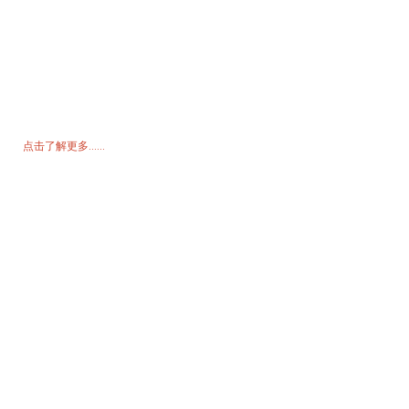
询价单
如需了解我们的产品或价格表，请留下您的电子邮件，我们将在 24 小
时内与您联系。
点击了解更多......
产品
发电机
水泵
照明塔
焊接发电机
配饰
社交媒体