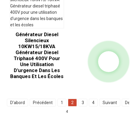
Générateur Diesel
Silencieux
10KW15/18KVA
Générateur Diesel
Triphasé 400V Pour
Une Utilisation
D'urgence Dans Les
Banques Et Les Écoles
D'abord
Précédent
1
2
3
4
Suivant
Dern
4